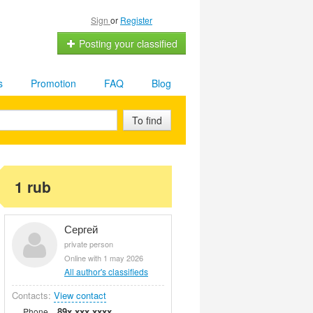
Sign
or
Register
Posting your classified
s
Promotion
FAQ
Blog
To find
1 rub
Сергей
private person
Online with 1 may 2026
All author's classifieds
Contacts:
View contact
89x xxx xxxx
Phone.