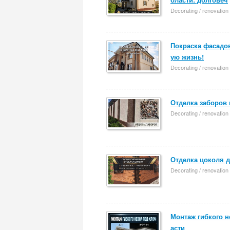
Decorating / renovation
Покраска фасадов
ую жизнь!
Decorating / renovation
Отделка заборов 
Decorating / renovation
Отделка цоколя д
Decorating / renovation
Монтаж гибкого н
асти