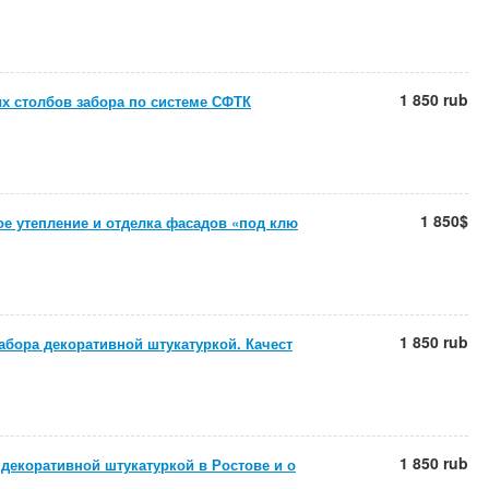
1 850 rub
х столбов забора по системе СФТК
1 850$
е утепление и отделка фасадов «под клю
1 850 rub
абора декоративной штукатуркой. Качест
1 850 rub
декоративной штукатуркой в Ростове и о