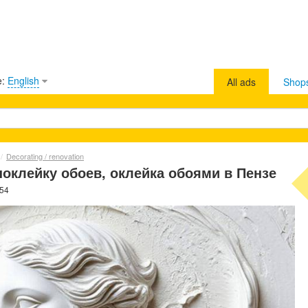
e:
English
All ads
Shop
/
Decorating / renovation
поклейку обоев, оклейка обоями в Пензе
054