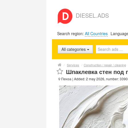
DIESEL.ADS
Search region:
All Countries
Languag
All categories
/
Services
/
Construction / repair / cleaning
Шпаклевка стен под 
Пенза
| Added: 2 may 2026, number: 339