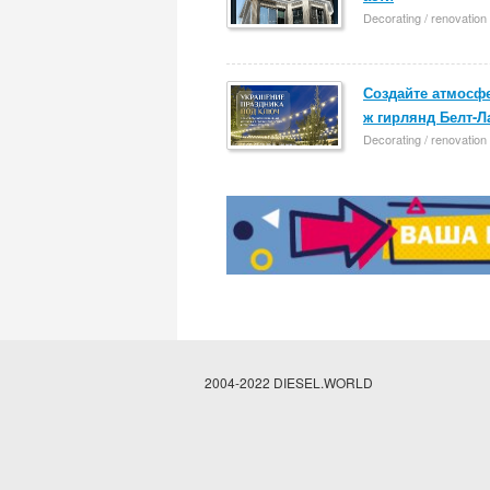
Decorating / renovation
Создайте атмосф
ж гирлянд Белт-Л
Decorating / renovation
2004-2022 DIESEL.WORLD