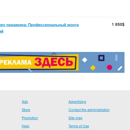
1 850$
еру праздника: Профессиональный монта
ай
Ads
Advertising
Store
Contact the administration
Promotion
Site map
Help
Terms of Use