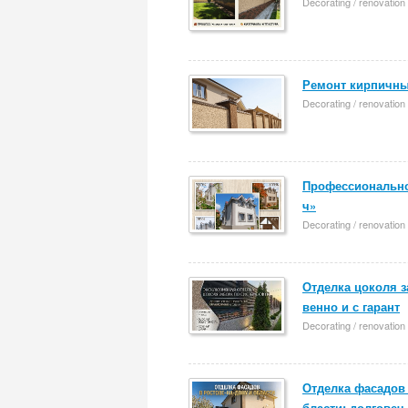
Decorating / renovation
Ремонт кирпичны
Decorating / renovation
Профессионально
ч»
Decorating / renovation
Отделка цоколя з
венно и с гарант
Decorating / renovation
Отделка фасадов 
бласти: долговеч