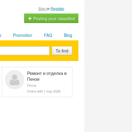
Sign
or
Register
Posting your classified
s
Promotion
FAQ
Blog
To find
Ремонт и отделка в
Пензе
Пенза
Online with 1 may 2026