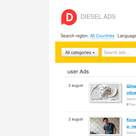
DIESEL.ADS
Search region:
All Countries
Languag
All categories
user Ads
2 august
Шпак
обоя
Decora
Пен
2 august
Косм
и, л
Decora