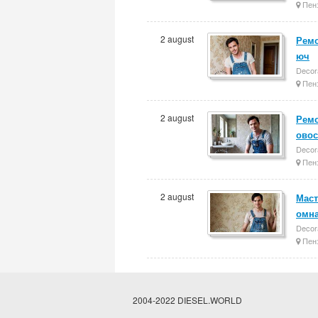
Пен
2 august
Ремо
юч
Decora
Пен
2 august
Ремо
овос
Decora
Пен
2 august
Маст
омна
Decora
Пен
2004-2022 DIESEL.WORLD