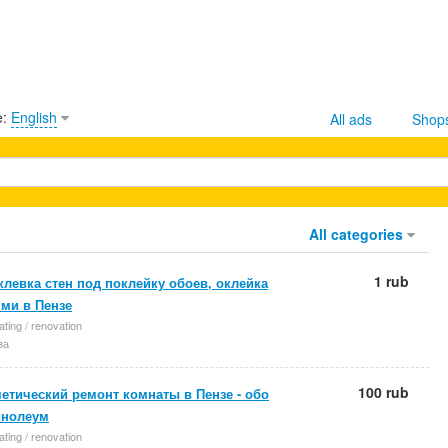
e:
English
All ads
Shop
All categories
1 rub
левка стен под поклейку обоев, оклейка
ми в Пензе
ting / renovation
за
100 rub
етический ремонт комнаты в Пензе - обо
инолеум
ting / renovation