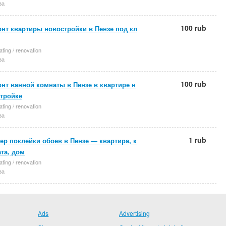
за
100 rub
нт квартиры новостройки в Пензе под кл
ting / renovation
за
100 rub
нт ванной комнаты в Пензе в квартире н
тройке
ting / renovation
за
1 rub
ер поклейки обоев в Пензе — квартира, к
та, дом
ting / renovation
за
Ads
Advertising