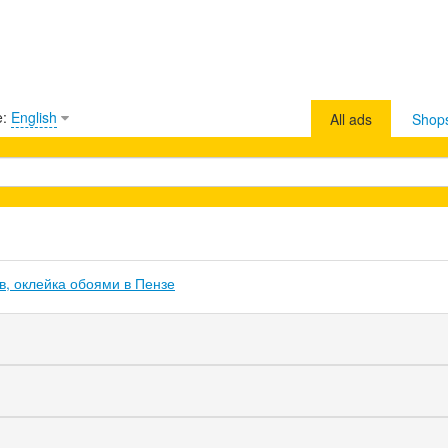
e:
English
All ads
Shop
в, оклейка обоями в Пензе