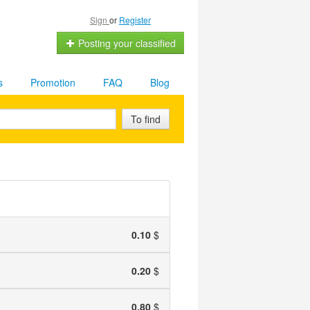
Sign
or
Register
Posting your classified
s
Promotion
FAQ
Blog
To find
0.10
$
0.20
$
0.80
$