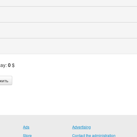
Pay:
0
$
Ads
Advertising
Store
Contact the administration