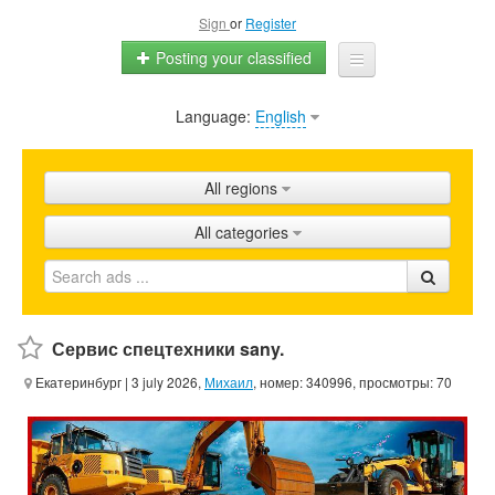
Sign
or
Register
Posting your classified
Language:
English
Home
All ads
All regions
Shops
All categories
Promotion
FAQ
Blog
Сервис спецтехники sany.
Екатеринбург
| 3 july 2026,
Михаил
, номер: 340996, просмотры: 70