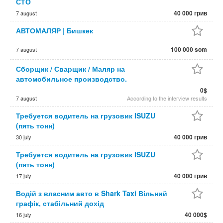
СТО
40 000 грив
7 august
АВТОМАЛЯР | Бишкек
100 000 som
7 august
Сборщик / Сварщик / Маляр на
автомобильное производство.
0$
7 august
According to the interview results
Требуется водитель на грузовик ISUZU
(пять тонн)
40 000 грив
30 july
Требуется водитель на грузовик ISUZU
(пять тонн)
40 000 грив
17 july
Водій з власним авто в Shark Taxi Вільний
графік, стабільний дохід
40 000$
16 july