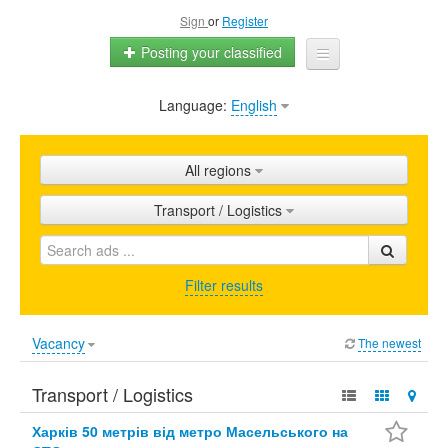
Sign
or
Register
Posting your classified
Language:
English
Home
All ads
All regions
Shops
Transport / Logistics
Promotion
FAQ
Filter results
Blog
Vacancy
The newest
Transport / Logistics
Харків 50 метрів від метро Масельського на