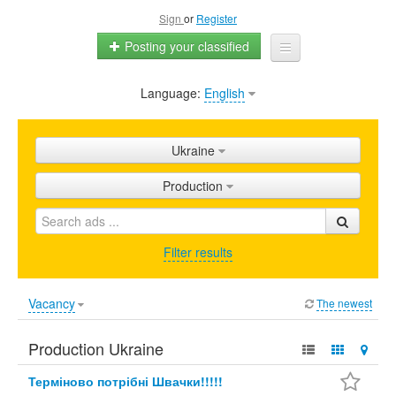
Sign
or
Register
Posting your classified
Language:
English
Home
All ads
Ukraine
Shops
Production
Promotion
FAQ
Filter results
Blog
Vacancy
The newest
Production Ukraine
Терміново потрібні Швачки!!!!!