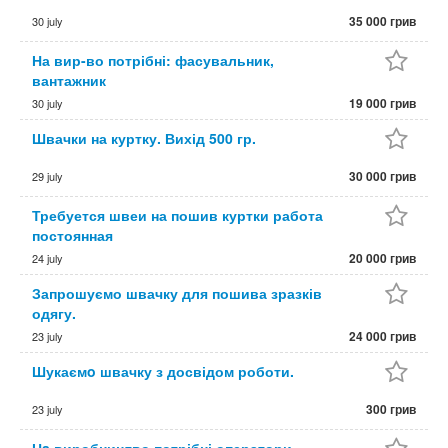
35 000 грив
30 july
На вир-во потрібні: фасувальник,
вантажник
19 000 грив
30 july
Швачки на куртку. Вихід 500 гр.
30 000 грив
29 july
Требуется швеи на пошив куртки работа
постоянная
20 000 грив
24 july
Запрошуємо швачку для пошива зразків
одягу.
24 000 грив
23 july
Шукаємo швачку з досвідом роботи.
300 грив
23 july