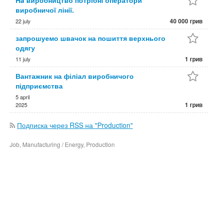
Нa виробництво потрібні оператори
виробничої лінії.
40 000 грив
22 july
запрошуемо швачок на пошиття верхнього
одягу
1 грив
11 july
Вантажник на філіал виробничого
підприємства
5 april
1 грив
2025
Подписка через RSS на "Production"
Job, Manufacturing / Energy, Production