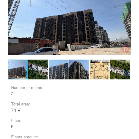
Number of rooms:
2
Total area:
2
74 м
Floor:
9
Floors amount: