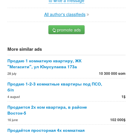
to write a message
All author's classifieds
promote ads
More similar ads
Продаю 1 комнатную квартиру, ЖК
"Мегасити", ул Юнусулаева 173а
10 300 000 som
28 july
Продаю 1-2-3 комнатные квартиры под ПСО,
б/п
1$
4 august
Продается 2х ком квартира, в районе
Восток-5
102 000$
16 june
Продаётся просторная 4х комнатная