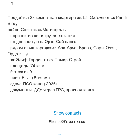
9
Продаётся 2х комнатная квартира жк Elif Garden от ск Pamir
Stroy
район Советская/Магистраль
- перспективная и крутая локация
- не доезжая до с. Орто-Сай слева
- рядом с вип-городками Ала-Арча, Браво, Сары-Озон,
Ордо и т.д.
- жк Элиф Гарден от ск Памир Строй
- площадь: 74 кв.м.
- 9 этаж из 9
- лифт FUJI (Япония)
- сдача ПСО конец 2026г
- документы: ДДУ через ГРС, красная книга.
Show contacts
07x xxx xxxx
Phone.