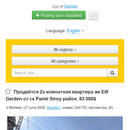
Sign
or
Register
Posting your classified
Language:
English
Home
All ads
All regions
Shops
All categories
Promotion
FAQ
Blog
Продаётся 2х комнатная квартира жк Elif
Garden от ск Pamir Stroy район
,
83 000$
Bishkek
| 27 june 2026,
Реалист
, номер: 340735, просмотры: 83