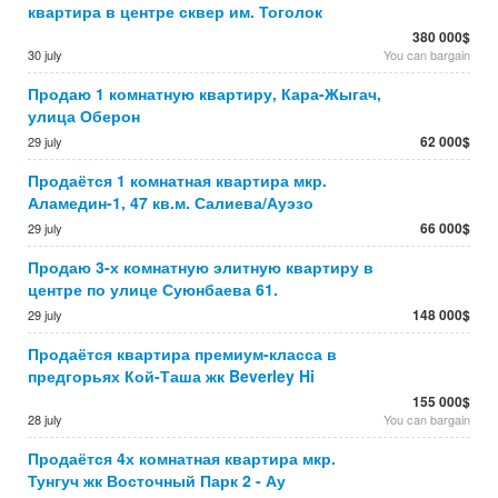
квартира в центре сквер им. Тоголок
380 000$
30 july
You can bargain
Продаю 1 комнатную квартиру, Кара-Жыгач,
улица Оберон
62 000$
29 july
Продаётся 1 комнатная квартира мкр.
Аламедин-1, 47 кв.м. Салиева/Ауэзо
66 000$
29 july
Продаю 3-х комнатную элитную квартиру в
центре по улице Суюнбаева 61.
148 000$
29 july
Продаётся квартира премиум-класса в
предгорьях Кой-Таша жк Beverley Hi
155 000$
28 july
You can bargain
Продаётся 4х комнатная квартира мкр.
Тунгуч жк Восточный Парк 2 - Ау