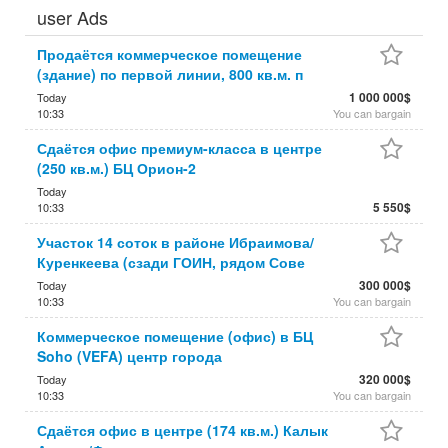
user Ads
Продаётся коммерческое помещение
(здание) по первой линии, 800 кв.м. п
1 000 000$
Today
10:33
You can bargain
Сдаётся офис премиум-класса в центре
(250 кв.м.) БЦ Орион-2
Today
5 550$
10:33
Участок 14 соток в районе Ибраимова/
Куренкеева (сзади ГОИН, рядом Сове
300 000$
Today
10:33
You can bargain
Коммерческое помещение (офис) в БЦ
Soho (VEFA) центр города
320 000$
Today
10:33
You can bargain
Сдаётся офис в центре (174 кв.м.) Калык