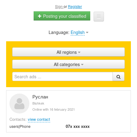
Sign
or
Register
Posting your classified
Language:
English
Home
All ads
All regions
Shops
All categories
Promotion
FAQ
Blog
Руслан
Bishkek
Online with 16 february 2021
Contacts:
view contact
07x xxx xxxx
users|Phone