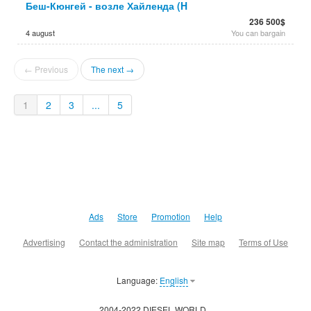
Беш-Кюнгей - возле Хайленда (H
236 500$
4 august
You can bargain
← Previous
The next →
1
2
3
...
5
Ads
Store
Promotion
Help
Advertising
Contact the administration
Site map
Terms of Use
Language:
English
2004-2022 DIESEL.WORLD