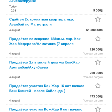
Акиева/Фрунзе
Today
5 000$
10:33
Сдаётся 2х комнатная квартира мкр.
Асанбай по Магистрали
61 500 som
4 august
Продаётся помещение 128кв.м. мкр. Кок-
Жар Медерова/Алматинка (7 апреля
120 000$
4 august
You can bargain
Продаётся 2х этажный дом жм Кок-Жар
Арстанбап/Ахунбаева
260 000$
4 august
You can bargain
Продаётся участок Кок-Жар 16 сот начало
Беш-Кюнгей - возле Хайленда (
473 000$
4 august
You can bargain
Продаётся участок Кок-Жар 8 сот начало