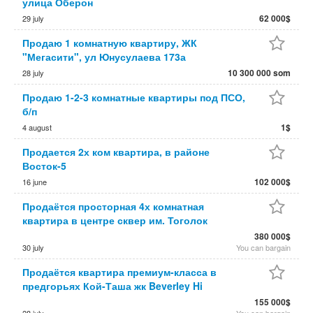
улица Оберон
62 000$
29 july
Продаю 1 комнатную квартиру, ЖК
"Мегасити", ул Юнусулаева 173а
10 300 000 som
28 july
Продаю 1-2-3 комнатные квартиры под ПСО,
б/п
1$
4 august
Продается 2х ком квартира, в районе
Восток-5
102 000$
16 june
Продаётся просторная 4х комнатная
квартира в центре сквер им. Тоголок
380 000$
30 july
You can bargain
Продаётся квартира премиум-класса в
предгорьях Кой-Таша жк Beverley Hi
155 000$