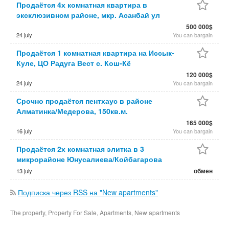
Продаётся 4х комнатная квартира в
эксклюзивном районе, мкр. Асанбай ул
500 000$
24 july
You can bargain
Продаётся 1 комнатная квартира на Иссык-
Куле, ЦО Радуга Вест с. Кош-Кё
120 000$
24 july
You can bargain
Срочно продаётся пентхаус в районе
Алматинка/Медерова, 150кв.м.
165 000$
16 july
You can bargain
Продаётся 2х комнатная элитка в 3
микрорайоне Юнусалиева/Койбагарова
обмен
13 july
Подписка через RSS на "New apartments"
The property, Property For Sale, Apartments, New apartments