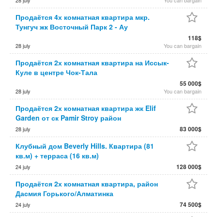
28 july
You can bargain
Продаётся 4х комнатная квартира мкр.
Тунгуч жк Восточный Парк 2 - Ау
118$
28 july
You can bargain
Продаётся 2х комнатная квартира на Иссык-
Куле в центре Чок-Тала
55 000$
28 july
You can bargain
Продаётся 2х комнатная квартира жк Elif
Garden от ск Pamir Stroy район
83 000$
28 july
Клубный дом Beverly Hills. Квартира (81
кв.м) + терраса (16 кв.м)
128 000$
24 july
Продаётся 2х комнатная квартира, район
Дасмия Горького/Алматинка
74 500$
24 july