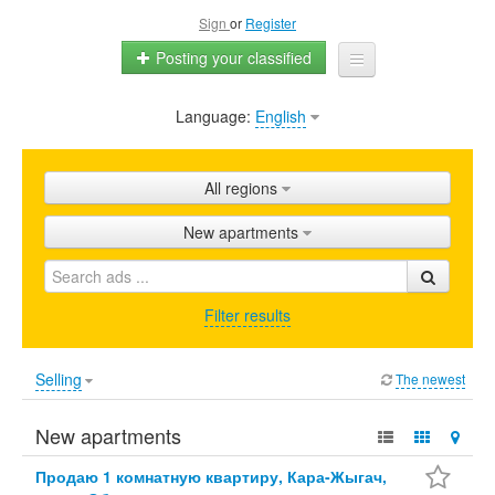
Sign
or
Register
Posting your classified
Language:
English
Home
All ads
All regions
Shops
New apartments
Promotion
FAQ
Filter results
Blog
Selling
The newest
New apartments
Продаю 1 комнатную квартиру, Кара-Жыгач,