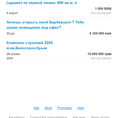
(здание) по первой линии, 800 кв.м. п
1 000 000$
6 august
You can bargain
Хочешь открыть свой Барбершоп ? Тебе
нужно помещение под офис?
5 104 000 som
30 july
Комплекс строений 2355
м.кв,Белогорск,Крым
10 000 000 грив
28 october
2024
You can bargain
Ads
Store
Promotion
Help
Advertising
Contact the administration
Site map
Terms of Use