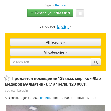
Sign
or
Register
Posting your classified
Language:
English
Home
All ads
All regions
Shops
All categories
Promotion
FAQ
Blog
Продаётся помещение 128кв.м. мкр. Кок-Жар
Медерова/Алматинка (7 апреля
,
120 000$
,
you can bargain
Bishkek
| 2 june 2026,
Реалист
, номер: 340023, просмотры: 123