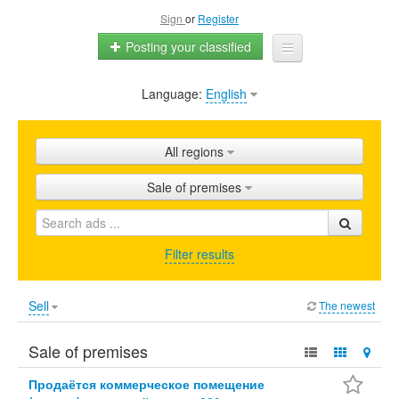
Sign
or
Register
Posting your classified
Language:
English
Home
All ads
All regions
Shops
Sale of premises
Promotion
FAQ
Filter results
Blog
Sell
The newest
Sale of premises
Продаётся коммерческое помещение