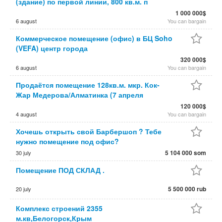
(здание) по первой линии, 800 кв.м. п
1 000 000$
6 august
You can bargain
Коммерческое помещение (офис) в БЦ Soho
(VEFA) центр города
320 000$
6 august
You can bargain
Продаётся помещение 128кв.м. мкр. Кок-
Жар Медерова/Алматинка (7 апреля
120 000$
4 august
You can bargain
Хочешь открыть свой Барбершоп ? Тебе
нужно помещение под офис?
5 104 000 som
30 july
Помещение ПОД СКЛАД .
5 500 000 rub
20 july
Комплекс строений 2355
м.кв,Белогорск,Крым