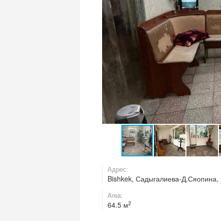
Адрес:
Bishkek, Садыгалиева-Д.Сяопина,
Area:
2
64.5 м