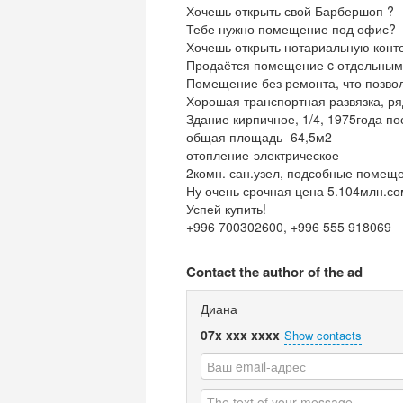
Хочешь открыть свой Барбершоп ?
Тебе нужно помещение под офис?
Хочешь открыть нотариальную конто
Продаётся помещение c отдельным в
Помещение без ремонта, что позвол
Хорошая транспортная развязка, р
Здание кирпичное, 1/4, 1975года по
общая площадь -64,5м2
отопление-электрическое
2комн. сан.узел, подсобные помещ
Ну очень срочная цена 5.104млн.сом
Успей купить!
+996 700302600, +996 555 918069
Contact the author of the ad
Диана
07x xxx xxxx
Show contacts