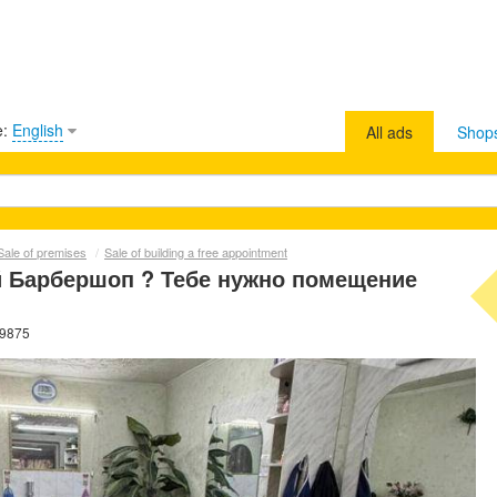
e:
English
All ads
Shop
Sale of premises
/
Sale of building a free appointment
 Барбершоп ? Тебе нужно помещение
39875