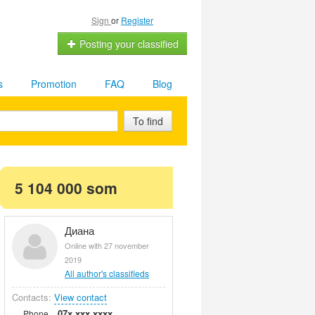
Sign
or
Register
Posting your classified
s
Promotion
FAQ
Blog
To find
5 104 000 som
Диана
Online with 27 november
2019
All author's classifieds
Contacts:
View contact
07x xxx xxxx
Phone.