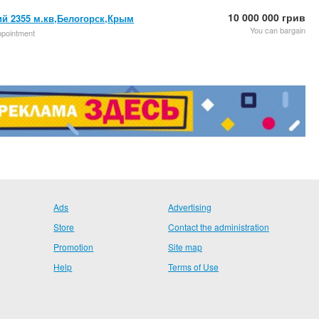
10 000 000 грив
й 2355 м.кв,Белогорск,Крым
You can bargain
appointment
Ads
Advertising
Store
Contact the administration
Promotion
Site map
Help
Terms of Use