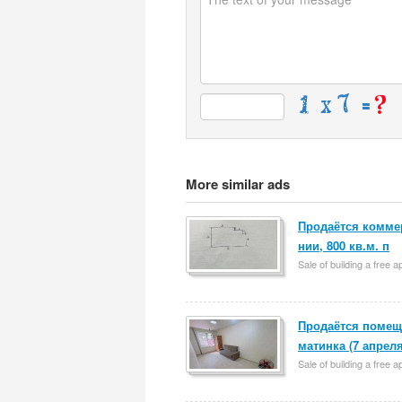
More similar ads
Продаётся коммер
нии, 800 кв.м. п
Sale of building a free 
Продаётся помеще
матинка (7 апрел
Sale of building a free 