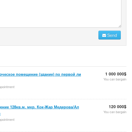
Send
1 000 000$
ческое помещение (здание) по первой ли
You can bargain
appointment
120 000$
ние 128кв.м. мкр. Кок-Жар Медерова/Ал
You can bargain
я
appointment