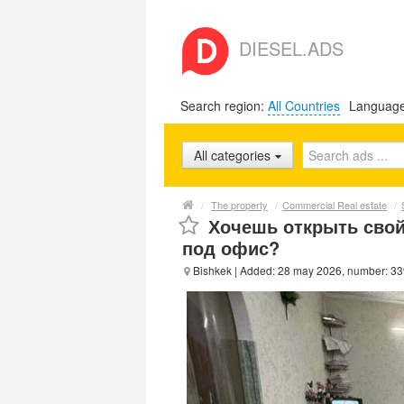
DIESEL.ADS
Search region:
All Countries
Languag
All categories
/
The property
/
Commercial Real estate
/
Хочешь открыть свой
под офис?
Bishkek
| Added: 28 may 2026, number: 3