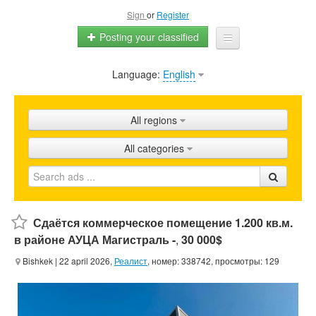
Sign
or
Register
Posting your classified
Language:
English
Home
All ads
All regions
Shops
All categories
Promotion
FAQ
Blog
Сдаётся коммерческое помещение 1.200 кв.м.
в районе АУЦА Магистраль -
,
30 000$
Bishkek
| 22 april 2026,
Реалист
, номер: 338742, просмотры: 129