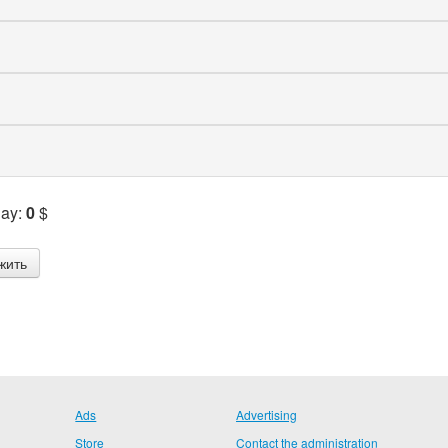
Pay:
0
$
Ads
Advertising
Store
Contact the administration