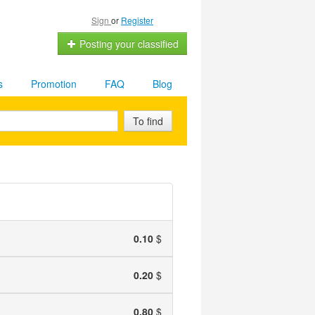
Sign
or
Register
Posting your classified
s
Promotion
FAQ
Blog
To find
0.10
$
0.20
$
0.80
$