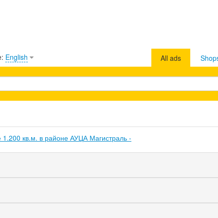
e:
English
All ads
Shop
1.200 кв.м. в районе АУЦА Магистраль -