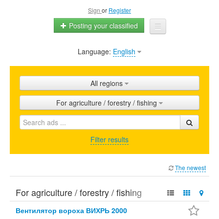
Sign
or
Register
Posting your classified
Language:
English
Home
All ads
All regions
Shops
For agriculture / forestry / fishing
Promotion
FAQ
Filter results
Blog
The newest
For agriculture / forestry / fishing
Вентилятор вороха ВИХРЬ 2000