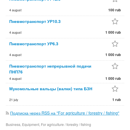
100 rub
4 august
Пневмотранспорт УР10.3
1 000 rub
4 august
Пневмотранспорт УР6.3
1 000 rub
4 august
Пневмотранспорт непрерывной подачи
ПНП76
1 000 rub
4 august
Мукомольные вальцы (валки) типа БЗН
1 rub
21 july
Подписка через RSS на "For agriculture / forestry / fishing"
Business, Equipment, For agriculture / forestry / fishing