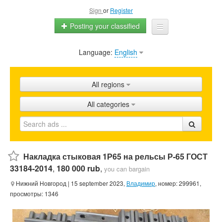
Sign
or
Register
Posting your classified
Language:
English
Home
All ads
All regions
Shops
All categories
Promotion
FAQ
Blog
Накладка стыковая 1Р65 на рельсы Р-65 ГОСТ
33184-2014
,
180 000 rub
,
you can bargain
Нижний Новгород
| 15 september 2023,
Владимир
, номер: 299961,
просмотры: 1346