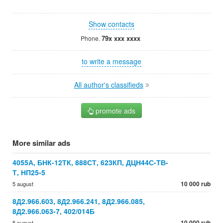
Show contacts
79x xxx xxxx
Phone.
to write a message
All author's classifieds
promote ads
More similar ads
4055А, БНК-12ТК, 888СТ, 623КП, ДЦН44С-ТВ-
Т, НП25-5
10 000 rub
5 august
8Д2.966.603, 8Д2.966.241, 8Д2.966.085,
8Д2.966.063-7, 402/014Б
10 000 rub
5 august