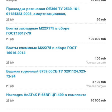
Прокладка резиновая ОП366 ТУ 2539-161-
01124323-2003, амортизационная,
60 rub
23 july
Болты закладные М22Х175 в сборе
ГОСТ16017-79
100 000 rub
23 july
Болты клеммные М22Х75 в сборе ГОСТ
16016-2014
100 rub
23 july
You can bargain
Башмак горочный 8739.00СБ ТУ 3201124.323-
72-94
3 100 rub
23 july
You can bargain
Накладка АпАТэК Р-65ВП ЦП-499 в комплекте
10 000 rub
23 july