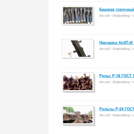
Башмак горочный 
Aircraft / Shipbuilding /
Накладка АпАТэК 
Aircraft / Shipbuilding /
Рельс Р-18 ГОСТ 5
Aircraft / Shipbuilding /
Рельсы Р-24 ГОСТ
Aircraft / Shipbuilding /