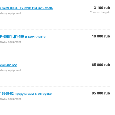
3 100 rub
8739.00СБ ТУ 3201124.323-72-94
You can bargain
 railway equipment
10 000 rub
Р-65ВП ЦП-499 в комплекте
 railway equipment
65 000 rub
876-82 б/у
 railway equipment
95 000 rub
 6368-82 предлагаем к отгрузке
 railway equipment