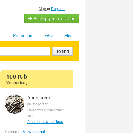
Sign
or
Register
Posting your classified
s
Promotion
FAQ
Blog
To find
100 rub
You can bargain
Александр
private person
Online with 20 november
2020
All author's classifieds
Contacts:
View contact