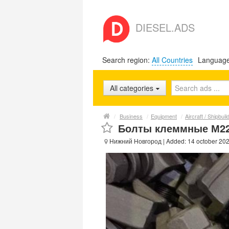
DIESEL.ADS
Search region:
All Countries
Languag
All categories
/
Business
/
Equipment
/
Aircraft / Shipbui
Болты клеммные М22Х
Нижний Новгород
| Added: 14 october 20