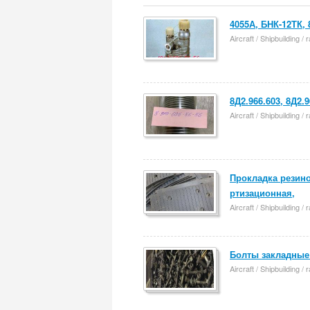
4055А, БНК-12ТК, 
Aircraft / Shipbuilding /
8Д2.966.603, 8Д2.9
Aircraft / Shipbuilding /
Прокладка резино
ртизационная,
Aircraft / Shipbuilding /
Болты закладные 
Aircraft / Shipbuilding /