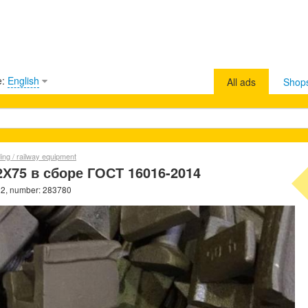
e:
English
All ads
Shop
lding / railway equipment
75 в сборе ГОСТ 16016-2014
22, number: 283780