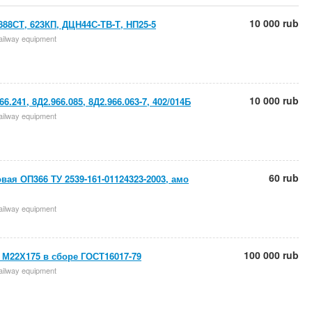
10 000 rub
888СТ, 623КП, ДЦН44С-ТВ-Т, НП25-5
 railway equipment
10 000 rub
66.241, 8Д2.966.085, 8Д2.966.063-7, 402/014Б
 railway equipment
60 rub
вая ОП366 ТУ 2539-161-01124323-2003, амо
 railway equipment
100 000 rub
М22Х175 в сборе ГОСТ16017-79
 railway equipment