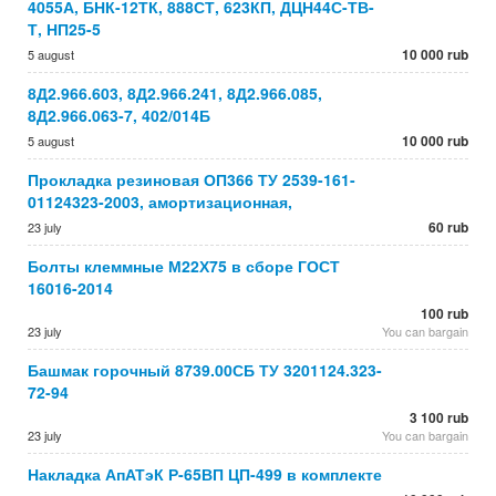
4055А, БНК-12ТК, 888СТ, 623КП, ДЦН44С-ТВ-
Т, НП25-5
10 000 rub
5 august
8Д2.966.603, 8Д2.966.241, 8Д2.966.085,
8Д2.966.063-7, 402/014Б
10 000 rub
5 august
Прокладка резиновая ОП366 ТУ 2539-161-
01124323-2003, амортизационная,
60 rub
23 july
Болты клеммные М22Х75 в сборе ГОСТ
16016-2014
100 rub
23 july
You can bargain
Башмак горочный 8739.00СБ ТУ 3201124.323-
72-94
3 100 rub
23 july
You can bargain
Накладка АпАТэК Р-65ВП ЦП-499 в комплекте