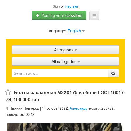
Sign
or
Register
Posting your classified
Language:
English
Home
All ads
All regions
Shops
All categories
Promotion
FAQ
Blog
Болты закладные М22Х175 в сборе ГОСТ16017-
79
,
100 000 rub
Нижний Новгород
| 14 october 2022,
Александр
, номер: 283779,
просмотры: 2248