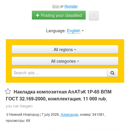
Sign
or
Register
Posting your classified
Language:
English
Home
All ads
All regions
Shops
All categories
Promotion
FAQ
Blog
Накладка композитная АпАТэК 1Р-65 ВПМ
ГОСТ 32.169-2000, комплектация
,
11 000 rub
,
you can bargain
Нижний Новгород
| 7 july 2026,
Александр
, номер: 341081,
просмотры: 69