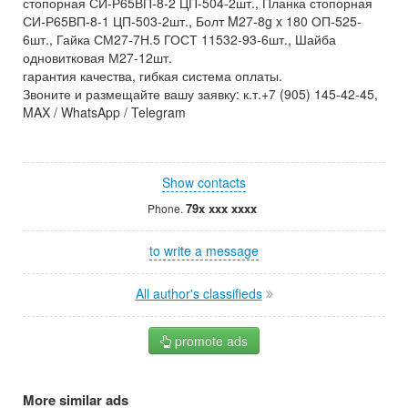
стопорная СИ-Р65ВП-8-2 ЦП-504-2шт., Планка стопорная
СИ-Р65ВП-8-1 ЦП-503-2шт., Болт M27-8g x 180 ОП-525-
6шт., Гайка СМ27-7Н.5 ГОСТ 11532-93-6шт., Шайба
одновитковая М27-12шт.
гарантия качества, гибкая система оплаты.
Звоните и размещайте вашу заявку: к.т.+7 (905) 145-42-45,
MAX / WhatsApp / Telegram
Show contacts
79x xxx xxxx
Phone.
to write a message
All author's classifieds
promote ads
More similar ads