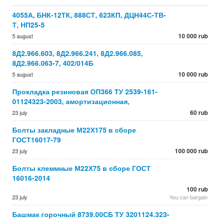
4055А, БНК-12ТК, 888СТ, 623КП, ДЦН44С-ТВ-
Т, НП25-5
10 000 rub
5 august
8Д2.966.603, 8Д2.966.241, 8Д2.966.085,
8Д2.966.063-7, 402/014Б
10 000 rub
5 august
Прокладка резиновая ОП366 ТУ 2539-161-
01124323-2003, амортизационная,
60 rub
23 july
Болты закладные М22Х175 в сборе
ГОСТ16017-79
100 000 rub
23 july
Болты клеммные М22Х75 в сборе ГОСТ
16016-2014
100 rub
23 july
You can bargain
Башмак горочный 8739.00СБ ТУ 3201124.323-