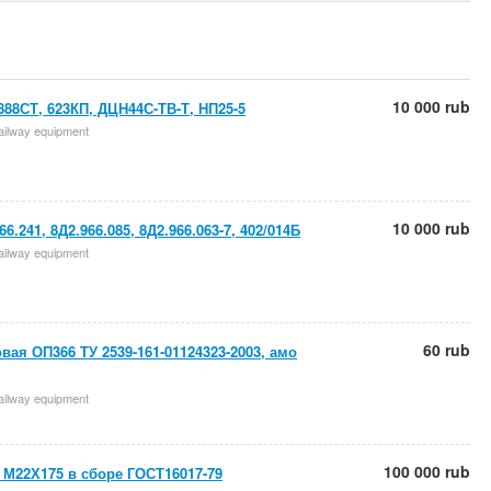
10 000 rub
888СТ, 623КП, ДЦН44С-ТВ-Т, НП25-5
 railway equipment
10 000 rub
66.241, 8Д2.966.085, 8Д2.966.063-7, 402/014Б
 railway equipment
60 rub
вая ОП366 ТУ 2539-161-01124323-2003, амо
 railway equipment
100 000 rub
М22Х175 в сборе ГОСТ16017-79