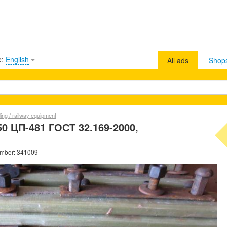
e:
English
All ads
Shop
lding / railway equipment
0 ЦП-481 ГОСТ 32.169-2000,
number: 341009