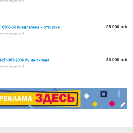
 railway equipment
95 000 rub
 6368-82 предлагаем к отгрузке
 railway equipment
80 000 rub
-2Р-383-2004 бу на складе
 railway equipment