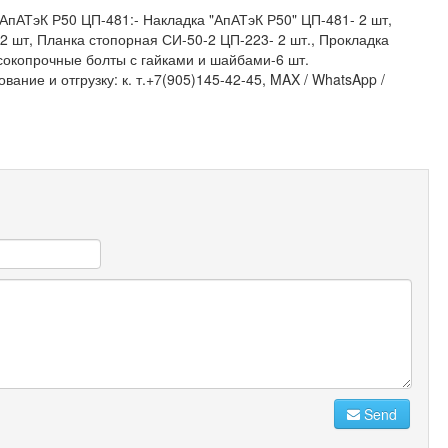
пАТэК Р50 ЦП-481:- Накладка "АпАТэК Р50" ЦП-481- 2 шт,
2 шт, Планка стопорная СИ-50-2 ЦП-223- 2 шт., Прокладка
сокопрочные болты с гайками и шайбами-6 шт.
ание и отгрузку: к. т.+7(905)145-42-45, MAX / WhatsApp /
Send