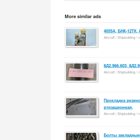
More similar ads
4055А, БНК-12ТК, 
Aircraft / Shipbuilding /
8Д2.966.603, 8Д2.9
Aircraft / Shipbuilding /
Прокладка резино
ртизационная,
Aircraft / Shipbuilding /
Болты закладные 