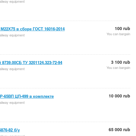
 railway equipment
100 rub
М22Х75 в сборе ГОСТ 16016-2014
You can bargain
 railway equipment
3 100 rub
8739.00СБ ТУ 3201124.323-72-94
You can bargain
 railway equipment
10 000 rub
Р-65ВП ЦП-499 в комплекте
 railway equipment
65 000 rub
876-82 б/у