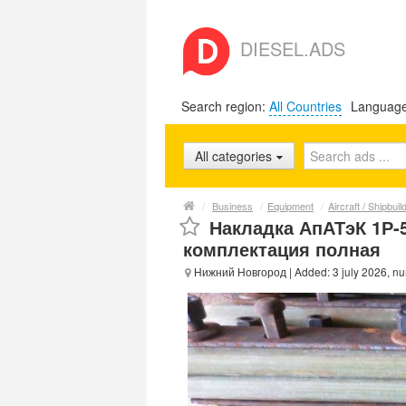
DIESEL.ADS
Search region:
All Countries
Languag
All categories
/
Business
/
Equipment
/
Aircraft / Shipbui
Накладка АпАТэК 1Р-5
комплектация полная
Нижний Новгород
| Added: 3 july 2026, 