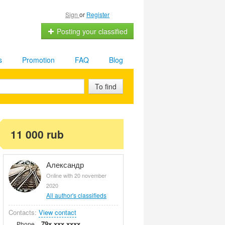
Sign
or
Register
Posting your classified
s
Promotion
FAQ
Blog
To find
11 000 rub
Александр
Online with 20 november
2020
All author's classifieds
Contacts:
View contact
79x xxx xxxx
Phone.