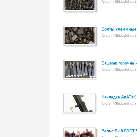
Aircraft / Shipbuilding /
Болты клеммные 
Aircraft / Shipbuilding /
Башмак горочный 
Aircraft / Shipbuilding /
Накладка АпАТэК 
Aircraft / Shipbuilding /
Рельс Р-18 ГОСТ 5