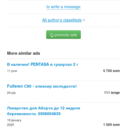
to write a message
All author's classifieds
promote ads
More similar ads
В наличии! PENTASA в гранулах 2 г
5 700 som
11 june
Fulleren С60 - эликсир молодости!
111 tenge
24 july
Лекарство для Аборта до 12 недели
беременности. 0506004635
19 january
1 500 som
2025