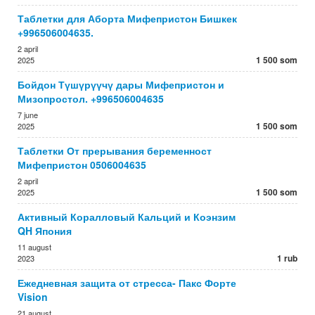
Таблетки для Аборта Мифепристон Бишкек
+996506004635.
2 april
1 500 som
2025
Бойдон Түшүрүүчү дары Мифепристон и
Мизопростол. +996506004635
7 june
1 500 som
2025
Таблетки От прерывания беременност
Мифепристон 0506004635
2 april
1 500 som
2025
Активный Коралловый Кальций и Коэнзим
QH Япония
11 august
1 rub
2023
Ежедневная защита от стресса- Пакс Форте
Vision
21 august