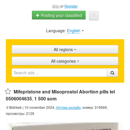
Sign
or
Register
Posting your classified
Language:
English
Home
All ads
All regions
Shops
All categories
Promotion
FAQ
Blog
Mifepristone and Misoprostol Abortion pills tel
0506004635
,
1 500 som
Bishkek
| 10 november 2024,
Аптека онлайн
, номер: 319569,
просмотры: 2129