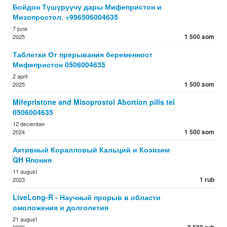
Бойдон Түшүрүүчү дары Мифепристон и
Мизопростол. +996506004635
7 june
1 500 som
2025
Таблетки От прерывания беременност
Мифепристон 0506004635
2 april
1 500 som
2025
Mifepristone and Misoprostol Abortion pills tel
0506004635
12 december
1 500 som
2024
Активный Коралловый Кальций и Коэнзим
QH Япония
11 august
1 rub
2023
LiveLong-R - Научный прорыв в области
омоложения и долголетия
21 august