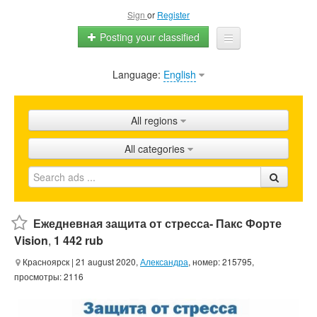
Sign
or
Register
Posting your classified
Language:
English
Home
All ads
All regions
Shops
All categories
Promotion
FAQ
Blog
Ежедневная защита от стресса- Пакс Форте
Vision
,
1 442 rub
Красноярск
| 21 august 2020,
Александра
, номер: 215795,
просмотры: 2116