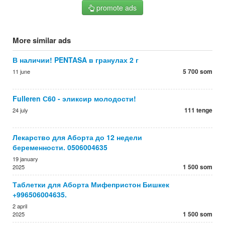
promote ads
More similar ads
В наличии! PENTASA в гранулах 2 г
5 700 som
11 june
Fulleren С60 - эликсир молодости!
111 tenge
24 july
Лекарство для Аборта до 12 недели
беременности. 0506004635
19 january
1 500 som
2025
Таблетки для Аборта Мифепристон Бишкек
+996506004635.
2 april
1 500 som
2025