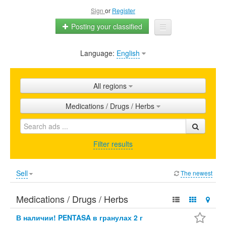
Sign
or
Register
Posting your classified
Language:
English
Home
All ads
All regions
Shops
Medications / Drugs / Herbs
Promotion
FAQ
Filter results
Blog
Sell
The newest
Medications / Drugs / Herbs
В наличии! PENTASA в гранулах 2 г