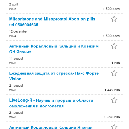
2 april
1 500 som
2025
Mifepristone and Misoprostol Abortion pills
tel 0506004635
12 december
1 500 som
2024
Активный Коралловый Кальций и Коэнзим
QH Япония
11 august
1 rub
2023
Ежедневная защита от стресса- Пакс Форте
Vision
21 august
1 442 rub
2020
LiveLong-R - Научный прорыв в области
омоложения и долголетия
21 august
3 598 rub
2020
Активный Коралловый Кальций Япония