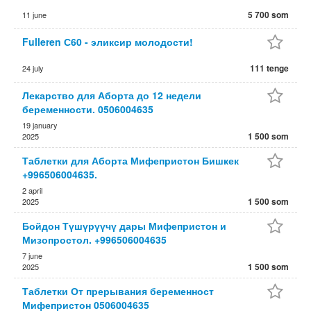
5 700 som
11 june
Fulleren С60 - эликсир молодости!
111 tenge
24 july
Лекарство для Аборта до 12 недели
беременности. 0506004635
19 january
1 500 som
2025
Таблетки для Аборта Мифепристон Бишкек
+996506004635.
2 april
1 500 som
2025
Бойдон Түшүрүүчү дары Мифепристон и
Мизопростол. +996506004635
7 june
1 500 som
2025
Таблетки От прерывания беременност
Мифепристон 0506004635