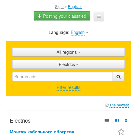
Sign
or
Register
Posting your classified
Language:
English
Home
All ads
All regions
Shops
Electrics
Promotion
FAQ
Filter results
Blog
The newest
Electrics
Монтаж кабельного обогрева