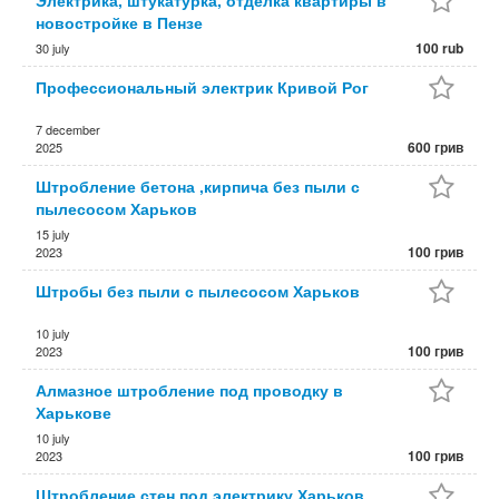
Электрика, штукатурка, отделка квартиры в
новостройке в Пензе
100 rub
30 july
Профессиональный электрик Кривой Рог
7 december
600 грив
2025
Штробление бетона ,кирпича без пыли с
пылесосом Харьков
15 july
100 грив
2023
Штробы без пыли с пылесосом Харьков
10 july
100 грив
2023
Алмазное штробление под проводку в
Харькове
10 july
100 грив
2023
Штробление стен под электрику Харьков