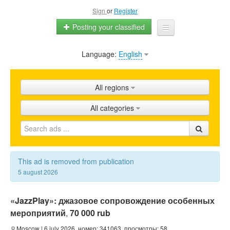
Sign
or
Register
Posting your classified
Language:
English
Home
All ads
All regions
Shops
All categories
Promotion
FAQ
Blog
This ad is removed from publication
5 august 2026
«JazzPlay»: джазовое сопровождение особенных
мероприятий
,
70 000 rub
Moscow
| 6 july 2026, номер: 341063, просмотры: 58