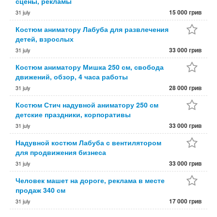
сцены, рекламы
15 000 грив
31 july
Костюм аниматору Лабуба для развлечения
детей, взрослых
33 000 грив
31 july
Костюм аниматору Мишка 250 см, свобода
движений, обзор, 4 часа работы
28 000 грив
31 july
Костюм Стич надувной аниматору 250 см
детские праздники, корпоративы
33 000 грив
31 july
Надувной костюм Лабуба с вентилятором
для продвижения бизнеса
33 000 грив
31 july
Человек машет на дороге, реклама в месте
продаж 340 см
17 000 грив
31 july