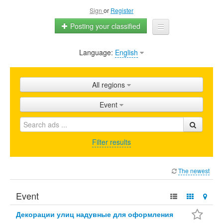
Sign
or
Register
Posting your classified
Language:
English
Home
All ads
All regions
Shops
Event
Promotion
FAQ
Filter results
Blog
The newest
Event
Декорации улиц надувные для оформления