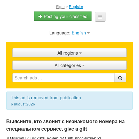
Sign
or
Register
Posting your classified
Language:
English
Home
All ads
All regions
Shops
All categories
Promotion
FAQ
Blog
This ad is removed from publication
6 august 2026
Выясните, кто звонит с незнакомого номера на
специальном сервисе
,
give a gift
Moscow
| 7 july 2026, номер: 341080, просмотры: 53