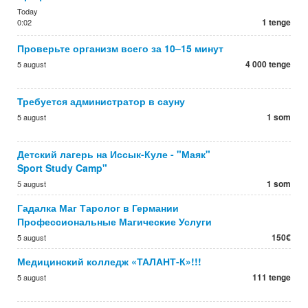
Today
1 tenge
0:02
Проверьте организм всего за 10–15 минут
4 000 tenge
5 august
Требуется администратор в сауну
1 som
5 august
Детский лагерь на Иссык-Куле - "Маяк"
Sport Study Camp"
1 som
5 august
Гадалка Маг Таролог в Германии
Профессиональные Магические Услуги
150€
5 august
Медицинский колледж «ТАЛАНТ-К»!!!
111 tenge
5 august