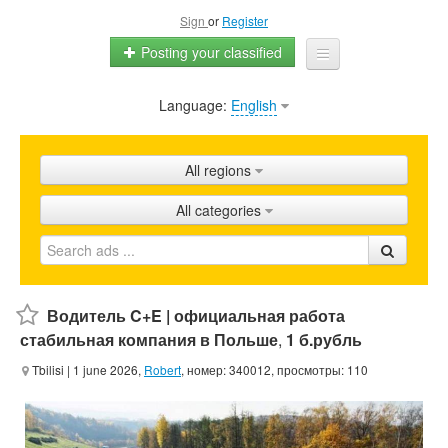
Sign
or
Register
Posting your classified
Language:
English
Home
All ads
All regions
Shops
All categories
Promotion
FAQ
Blog
Водитель C+E | официальная работа
стабильная компания в Польше
,
1 б.рубль
Tbilisi
| 1 june 2026,
Robert
, номер: 340012, просмотры: 110