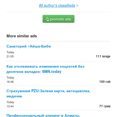
All author's classifieds
promote ads
More similar ads
Санаторий «Айша-Биби
Today
111 tenge
21:05
Как отслеживать изменения соцсетей без
десятков вкладок: SMN.today
Today
100 rub
16:48
Страхування PZU:Зелена карта, автоцивілка,
медичне
Today
77 грив
13:44
Профессиональный клининг в Алматы.