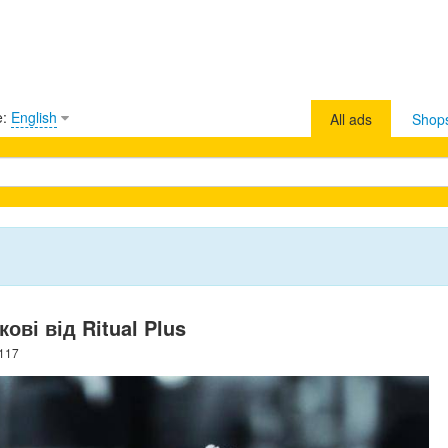
e:
English
All ads
Shop
ові від Ritual Plus
1117