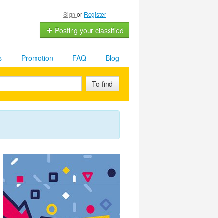
Sign
or
Register
Posting your classified
s
Promotion
FAQ
Blog
To find