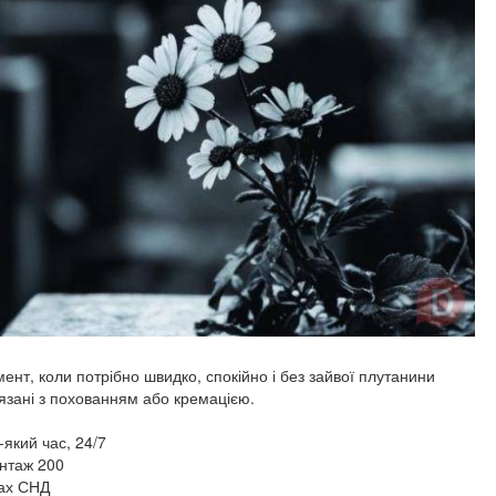
ент, коли потрібно швидко, спокійно і без зайвої плутанини
'язані з похованням або кремацією.
який час, 24/7
антаж 200
нах СНД