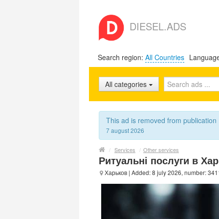
DIESEL.ADS
Search region:
All Countries
Languag
All categories
This ad is removed from publication
7 august 2026
/
Services
/
Other services
Ритуальні послуги в Харк
Харьков
| Added: 8 july 2026, number: 34