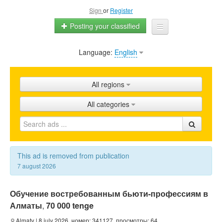
Sign
or
Register
Posting your classified
Language:
English
Home
All ads
All regions
Shops
All categories
Promotion
FAQ
Blog
This ad is removed from publication
7 august 2026
Обучение востребованным бьюти-профессиям в
Алматы
,
70 000 tenge
Almaty
| 8 july 2026, номер: 341127, просмотры: 64