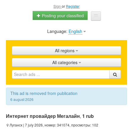
Sign
or
Register
Posting your classified
Language:
English
Home
All ads
All regions
Shops
All categories
Promotion
FAQ
Blog
This ad is removed from publication
6 august 2026
Интернет провайдер Мегалайн
,
1 rub
Луганск
| 7 july 2026, номер: 341074, просмотры: 102