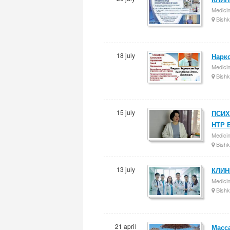
Medici
Bishk
18 july
Нарк
Medici
Bishk
15 july
ПСИХ
НТР 
Medici
Bishk
13 july
КЛИН
Medici
Bishk
21 april
Масс