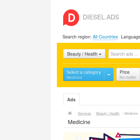
DIESEL.ADS
Search region:
All Countries
Languag
Beauty / Health
Select a category
Price
Medicine
No matter
Ads
/
Services
/
Beauty / Health
/
Medicine
Medicine