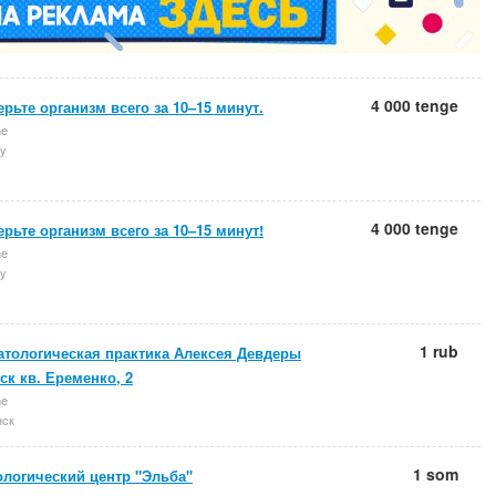
4 000 tenge
рьте организм всего за 10–15 минут.
ne
y
4 000 tenge
рьте организм всего за 10–15 минут!
ne
y
1 rub
атологическая практика Алексея Девдеры
ск кв. Еременко, 2
ne
нск
1 som
ологический центр "Эльба"