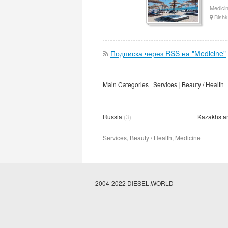
Medici
Bishk
Подписка через RSS на "Medicine"
Main Categories
Services
Beauty / Health
Russia
(3)
Kazakhsta
Services, Beauty / Health, Medicine
2004-2022 DIESEL.WORLD