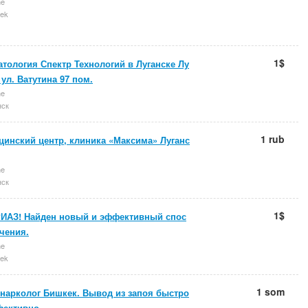
ne
ek
1$
тология Спектр Технологий в Луганске Лу
 ул. Ватутина 97 пом.
ne
нск
1 rub
цинский центр, клиника «Максима» Луганс
ne
нск
1$
ИАЗ! Найден новый и эффективный спос
чения.
ne
ek
1 som
 нарколог Бишкек. Вывод из запоя быстро
фективно