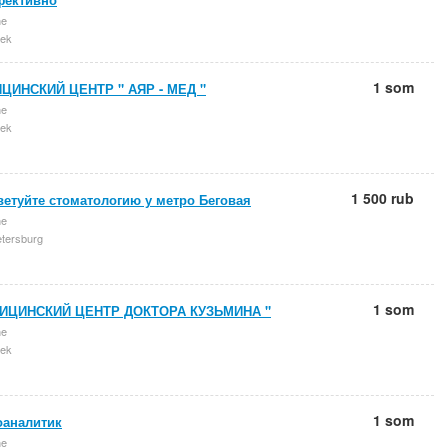
ne
ek
1 som
ЦИНСКИЙ ЦЕНТР " АЯР - МЕД "
ne
ek
1 500 rub
етуйте стоматологию у метро Беговая
ne
etersburg
1 som
ИЦИНСКИЙ ЦЕНТР ДОКТОРА КУЗЬМИНА "
ne
ek
1 som
оаналитик
ne