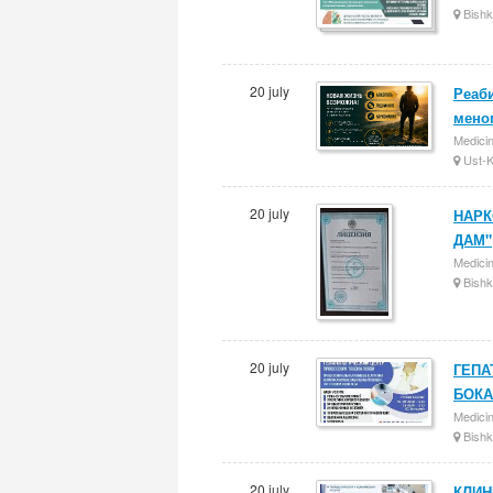
Bishk
20 july
Реаби
мено
Medici
Ust-
20 july
НАРК
ДАМ"
Medici
Bishk
20 july
ГЕПА
БОКА
Medici
Bishk
20 july
КЛИН