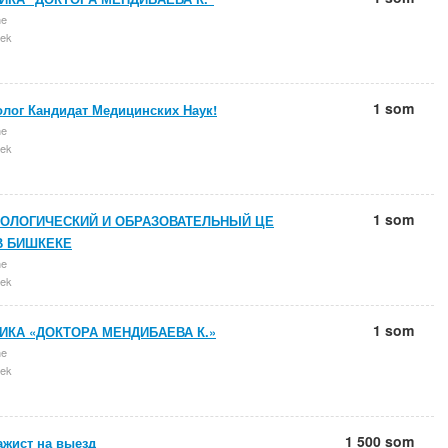
ne
ek
1 som
олог Кандидат Медицинских Наук!
ne
ek
1 som
ОЛОГИЧЕСКИЙ И ОБРАЗОВАТЕЛЬНЫЙ ЦЕ
В БИШКЕКЕ
ne
ek
1 som
ИКА «ДОКТОРА МЕНДИБАЕВА К.»
ne
ek
1 500 som
ажист на выезд