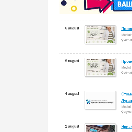
6 august
Прове
Medici
Almat
5 august
Прове
Medici
Almat
4 august
Стом
Луган
Medici
Луга
2 august
Нарк