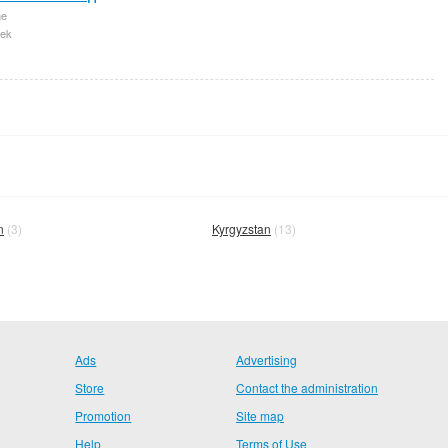
ne
ek
n
(3)
Kyrgyzstan
(13)
Ads
Advertising
Store
Contact the administration
Promotion
Site map
Help
Terms of Use