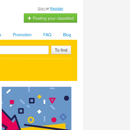
Sign
or
Register
Posting your classified
s
Promotion
FAQ
Blog
To find