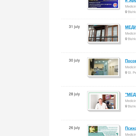
Medici
Bishk
31 july
МЕДИ
Medici
Bishk
30 july
Посов
Medici
St. P
28 july
"МЕД
Medici
Bishk
26 july
Псих
Medici