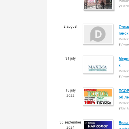
Medici
Bishk
2 august
Стома
ганск
Medici
Луга
31 july
Меди
к
Medici
Луга
15 july
ПСОР
2022
об ле
Medici
Bishk
30 september
Врач
2024
и эф