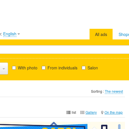
e:
English
All ads
Shop
With photo
From individuals
Salon
Sorting :
The newest
list
Gallery
On the map