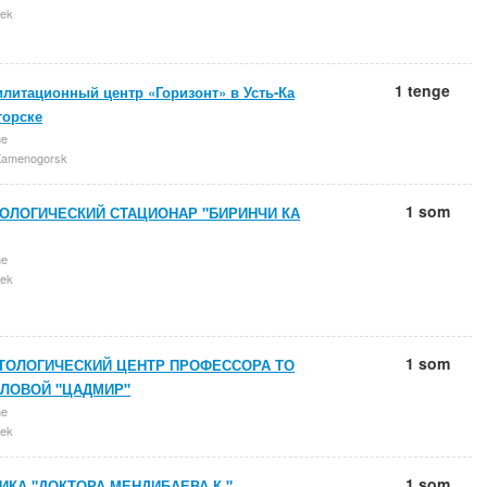
ek
1 tenge
литационный центр «Горизонт» в Усть-Ка
горске
ne
Kamenogorsk
1 som
ОЛОГИЧЕСКИЙ СТАЦИОНАР "БИРИНЧИ КА
ne
ek
1 som
ТОЛОГИЧЕСКИЙ ЦЕНТР ПРОФЕССОРА ТО
ЛОВОЙ "ЦАДМИР"
ne
ek
1 som
ИКА "ДОКТОРА МЕНДИБАЕВА К."