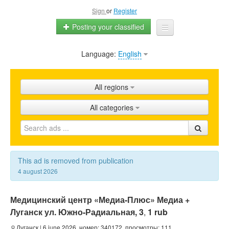
Sign
or
Register
Posting your classified
Language:
English
Home
All ads
All regions
Shops
All categories
Promotion
FAQ
Blog
This ad is removed from publication
4 august 2026
Медицинский центр «Медиа-Плюс» Медиа +
Луганск ул. Южно-Радиальная, 3
,
1 rub
Луганск
| 6 june 2026, номер: 340172, просмотры: 111