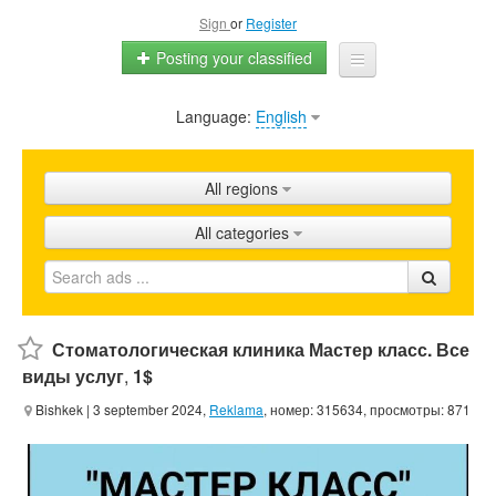
Sign
or
Register
Posting your classified
Language:
English
Home
All ads
All regions
Shops
All categories
Promotion
FAQ
Blog
Стоматологическая клиника Мастер класс. Все
виды услуг
,
1$
Bishkek
| 3 september 2024,
Reklama
, номер: 315634, просмотры: 871