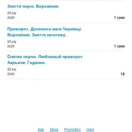
Зняття порчі. Ворожіння.
25 july
1 грив
2025
Привоpот. Допомога мага Чернівці.
Ворожіння. Зняття негативу.
23 july
1 грив
2025
Cнятие порчи. Любовный приворот
Харьков. Гадание.
22 july
1$
2025
Ads
Store
Promotion
Help