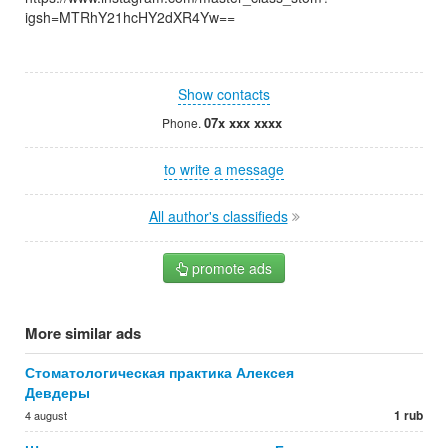
igsh=MTRhY21hcHY2dXR4Yw==
Show contacts
07x xxx xxxx
Phone.
to write a message
All author's classifieds
promote ads
More similar ads
Стоматологическая практика Алексея
Девдеры
1 rub
4 august