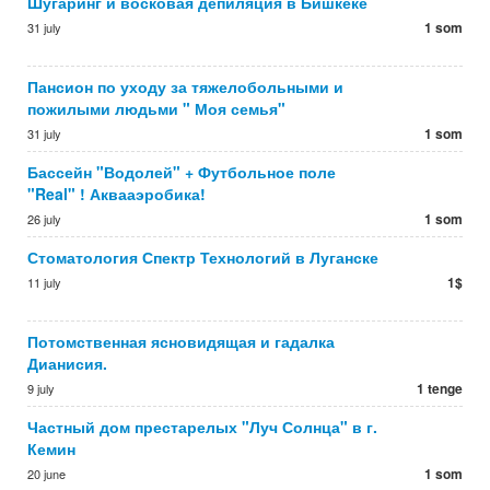
Шугаринг и восковая депиляция в Бишкеке
1 som
31 july
Пансион по уходу за тяжелобольными и
пожилыми людьми " Моя семья"
1 som
31 july
Бассейн "Водолей" + Футбольное поле
"Real" ! Аквааэробика!
1 som
26 july
Стоматология Спектр Технологий в Луганске
1$
11 july
Потомственная ясновидящая и гадалка
Дианисия.
1 tenge
9 july
Частный дом престарелых "Луч Солнца" в г.
Кемин
1 som
20 june