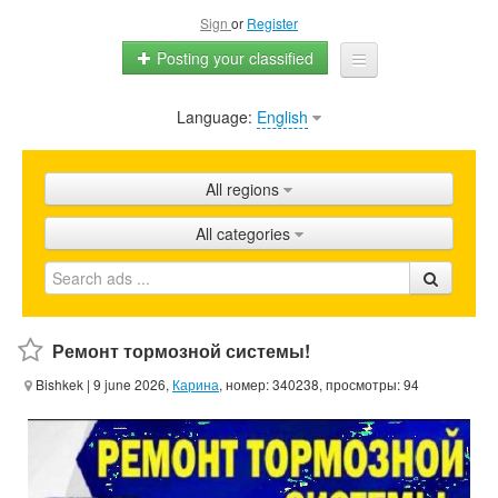
Sign
or
Register
Posting your classified
Language:
English
Home
All ads
All regions
Shops
All categories
Promotion
FAQ
Blog
Ремонт тормозной системы!
Bishkek
| 9 june 2026,
Карина
, номер: 340238, просмотры: 94