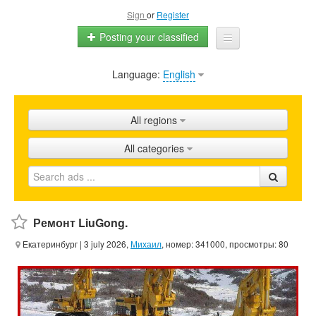
Sign
or
Register
Posting your classified
Language:
English
Home
All ads
All regions
Shops
All categories
Promotion
FAQ
Blog
Ремонт LiuGong.
Екатеринбург
| 3 july 2026,
Михаил
, номер: 341000, просмотры: 80