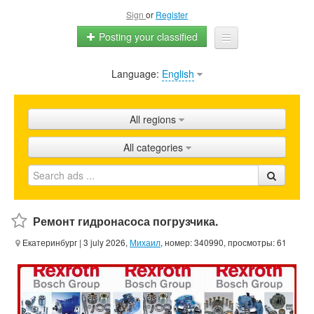
Sign
or
Register
Posting your classified
Language:
English
Home
All ads
All regions
Shops
All categories
Promotion
FAQ
Blog
Ремонт гидронасоса погрузчика.
Екатеринбург
| 3 july 2026,
Михаил
, номер: 340990, просмотры: 61