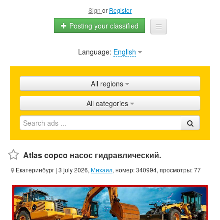
Sign
or
Register
Posting your classified
Language:
English
Home
All ads
All regions
Shops
All categories
Promotion
FAQ
Blog
Atlas copco насос гидравлический.
Екатеринбург
| 3 july 2026,
Михаил
, номер: 340994, просмотры: 77