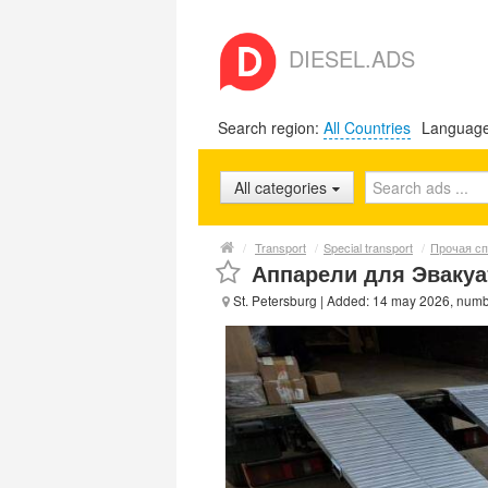
DIESEL.ADS
Search region:
All Countries
Languag
All categories
/
Transport
/
Special transport
/
Прочая сп
Аппарели для Эвакуа
St. Petersburg
| Added: 14 may 2026, num