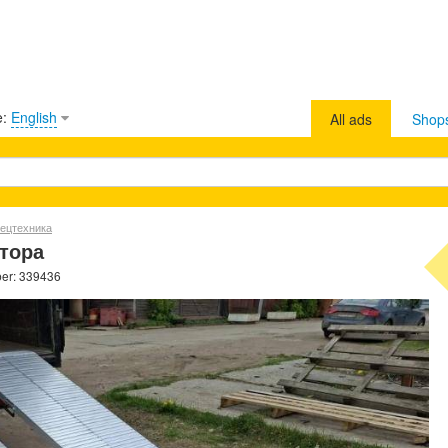
e:
English
All ads
Shop
ецтехника
тора
ber: 339436