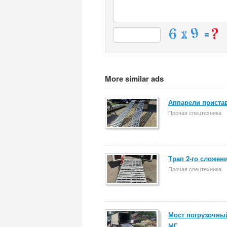
More similar ads
Аппарели пристав
Прочая спецтехника
Трап 2-го сложен
Прочая спецтехника
Мост погрузочный
МГ