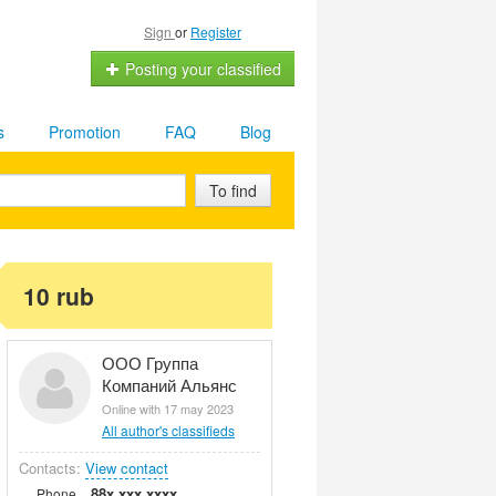
Sign
or
Register
Posting your classified
s
Promotion
FAQ
Blog
To find
10 rub
ООО Группа
Компаний Альянс
Online with 17 may 2023
All author's classifieds
Contacts:
View contact
88x xxx xxxx
Phone.