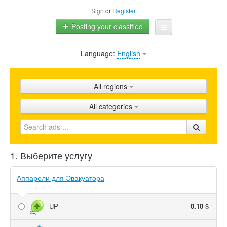
Sign
or
Register
Posting your classified
Language:
English
Home
All ads
All regions
Shops
All categories
Promotion
FAQ
1. Выберите услугу
Blog
Аппарели для Эвакуатора
UP
0.10
$