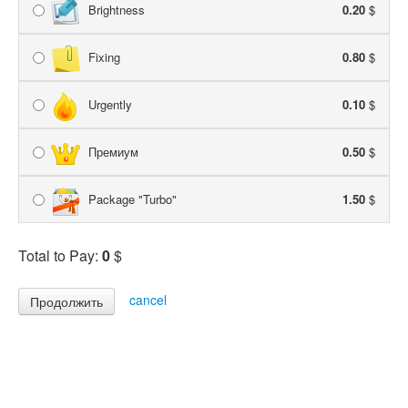
Brightness
0.20
$
Fixing
0.80
$
Urgently
0.10
$
Премиум
0.50
$
Package "Turbo"
1.50
$
Total to Pay:
0
$
cancel