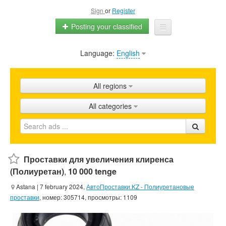
Sign
or
Register
Posting your classified
Language:
English
Home
All ads
All regions
Shops
All categories
Promotion
FAQ
Blog
Проставки для увеличения клиренса
(Полиуретан)
,
10 000 tenge
Astana
| 7 february 2024,
АвтоПроставки.KZ - Полиуретановые
проставки
, номер: 305714, просмотры: 1109