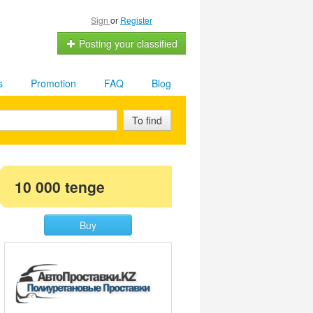
Sign
or
Register
Posting your classified
s
Promotion
FAQ
Blog
To find
10 000 tenge
Buy