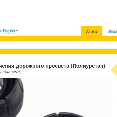
e:
English
All ads
Shop
чения дорожного просвета (Полиуретан)
 number: 305713