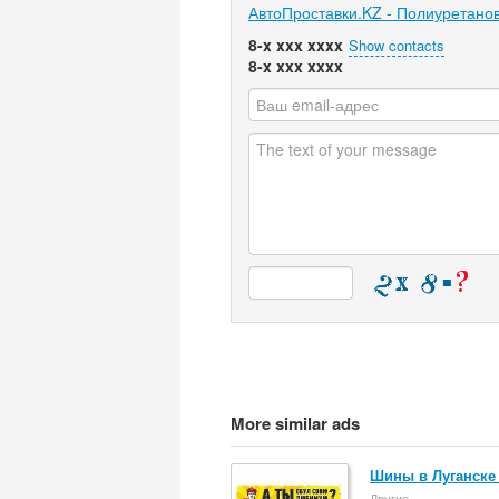
АвтоПроставки.KZ - Полиуретано
8-x xxx xxxx
Show contacts
8-x xxx xxxx
More similar ads
Шины в Луганске 
Другие