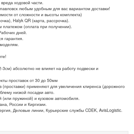
 вреда ходовой части.
опавловск любым удобным для вас вариантом доставки!
симости от сложности и высоты комплекта)
очка), Halyk QR (карта, рассрочка).
платежом (оплата при получении).
абочих дней.
я гарантия.
 моделям.
те!
2-3см) абсолютно не влияет на работу подвески и
кты проставок от 30 до 50мм
в (проставки) применяют для увеличения клиренса (дорожного
блему низкой посадки авто.
 (или пружиной) и кузовом автомобиля.
ана, России и Киргизии.
ергия, Деловые линии, Курьерские службы CDEK, AvisLogistic.