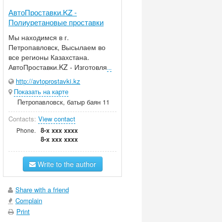
АвтоПроставки.KZ -
Полиуретановые проставки
Мы находимся в г.
Петропавловск, Высылаем во
все регионы Казахстана.
АвтоПроставки.KZ - Изготовля
...
http://avtoprostavki.kz
Показать на карте
Петропавловск, батыр баян 11
Contacts:
View contact
8-x xxx xxxx
Phone.
8-x xxx xxxx
Write to the author
Share with a friend
Complain
Print