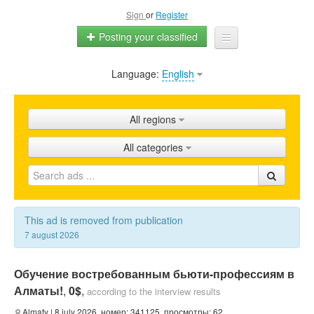
Sign
or
Register
Posting your classified
Language:
English
Home
All ads
All regions
Shops
All categories
Promotion
FAQ
Blog
This ad is removed from publication
7 august 2026
Обучение востребованным бьюти-профессиям в
Алматы!
,
0$
,
according to the interview results
Almaty
| 8 july 2026, номер: 341125, просмотры: 62