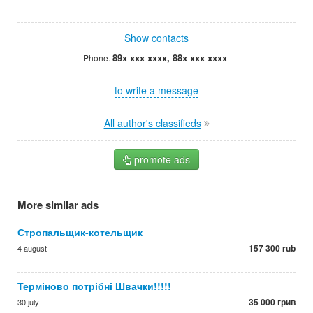
Show contacts
89x xxx xxxx, 88x xxx xxxx
Phone.
to write a message
All author's classifieds
promote ads
More similar ads
Стропальщик-котельщик
157 300 rub
4 august
Терміново потрібні Швачки!!!!!
35 000 грив
30 july