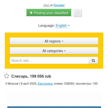
Sign
or
Register
Posting your classified
Language:
English
Home
All ads
All regions
Shops
All categories
Promotion
FAQ
Blog
Слесарь
,
199 056 rub
Moscow
| 8 april 2026,
Екатерина
, номер: 338060, просмотры: 193