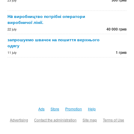
300 грив
23 july
Нa виробництво потрібні оператори
виробничої лінії.
40 000 грив
22 july
запрошуемо швачок на пошиття верхнього
одягу
1 грив
11 july
Ads
Store
Promotion
Help
Advertising
Contact the administration
Site map
Terms of Use