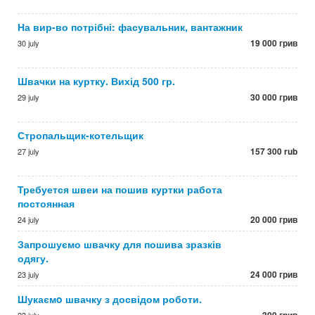
На вир-во потрібні: фасувальник, вантажник
19 000 грив
30 july
Швачки на куртку. Вихід 500 гр.
30 000 грив
29 july
Стропальщик-котельщик
157 300 rub
27 july
Требуется швеи на пошив куртки работа
постоянная
20 000 грив
24 july
Запрошуємо швачку для пошива зразків
одягу.
24 000 грив
23 july
Шукаємo швачку з досвідом роботи.