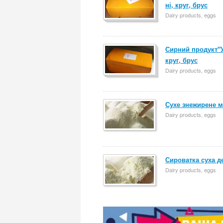
ні, круг, брус
Dairy products, eggs
Сирний продукт"У
круг, брус
Dairy products, eggs
Сухе знежирене м
Dairy products, eggs
Сироватка суха д
Dairy products, eggs