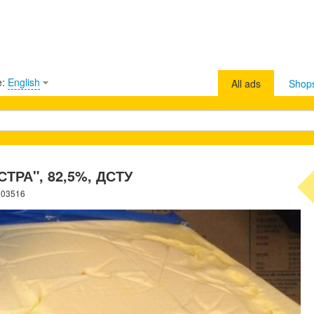
e:
English
All ads
Shop
СТРА", 82,5%, ДСТУ
303516