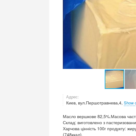
Адрес:
Киев, вул.Першотравнева,4,
Show 
Масло вершкове 82,5%.Масова част
Склад: виготовлено з пастеризовани
Харчова цінність 100г продукту: жиру-
(748ккал).