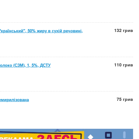
132 грив
країнський", 50% жиру в сухій речовині,
110 грив
олоко (СЗМ), 1, 5%, ДСТУ
75 грив
емирилізована