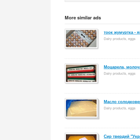
More similar ads
тоок жумуртка - 
Dairy products, eggs
Моцарела, молочн
Dairy products, eggs
Масло солодкове
Dairy products, eggs
Сир твердий "Укр