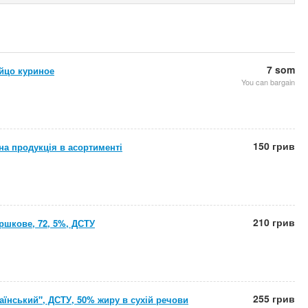
7 som
яйцо куриное
You can bargain
150 грив
а продукція в асортименті
210 грив
ршкове, 72, 5%, ДСТУ
255 грив
аїнський", ДСТУ, 50% жиру в сухій речови