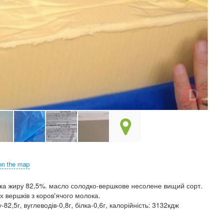
on the map
ка жиру 82,5%. масло солодко-вершкове несолене вищий сорт.
х вершків з коров'ячого молока.
82,5г, вуглеводів-0,8г, білка-0,6г, калорійність: 3132кдж