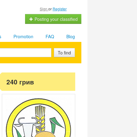
Sign
or
Register
Posting your classified
s
Promotion
FAQ
Blog
To find
240 грив