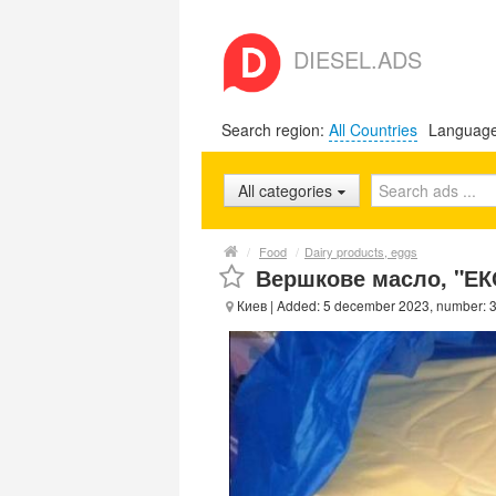
DIESEL.ADS
Search region:
All Countries
Languag
All categories
/
Food
/
Dairy products, eggs
Вершкове масло, "ЕК
Киев
| Added: 5 december 2023, number: 