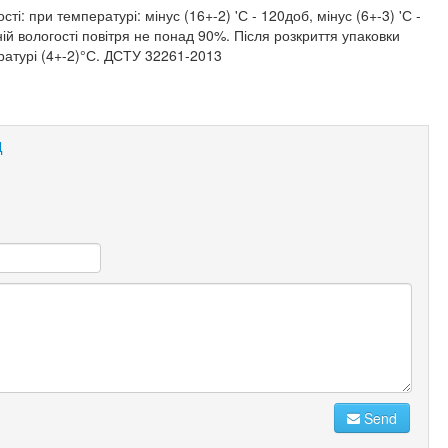
ті: при температурі: мінус (16+-2) 'С - 120доб, мінус (6+-3) 'С -
осній вологості повітря не понад 90%. Після розкриття упаковки
ратурі (4+-2)°С. ДСТУ 32261-2013
Д
Send