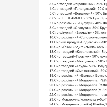
3.Сир твердий «Український» 50% Бр
4.Сир твердий «Голандський» 50% кр
5.Сир твердий «Вершковий» 50% Брус
6.Сир«LEERDAMMER»50% Брус/Круг
7.Сир розсільний «Сулугуні» 45% Ша
8.Сир твердий «Славутич» 30% Круг 
9.Сир фігурний «Заслав’я» 45% копч
10.Сир розсільний»Соломка»копчени
11.Сирний продукт»Подільський»50% 
12.Сир м’який «Адигейський» 45% Ш
13.Сир твердий «Королевський» Брус
14.Сир твердий»Преміум» 50% кругл
15.Сир твердий «Маасдамер» 50% Бр
16.Сир твердий «Гауда» 50% Полубру
17.Сир твердий «Сметанковий» 50% К
18.Сир розсільний «Бринза» Брусок,
19.Сир розсільний Моцарелла (Pasta
20.Сир розсільний Моцарелла PastaFi
21.Сир розсільний Моцарелла(МІЛКО
22.Сир розсільний Моцарелла (повар
23.Сир Моцарелла(маленька туба)Ту
24.Сир Моцарелла(шайба) Шайба,0,