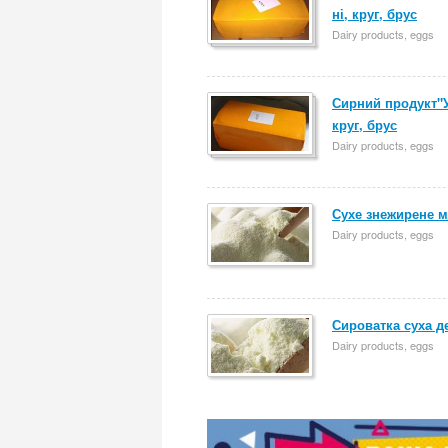
ні, круг, брус
Dairy products, eggs
Сирний продукт"У
круг, брус
Dairy products, eggs
Сухе знежирене м
Dairy products, eggs
Сироватка суха д
Dairy products, eggs