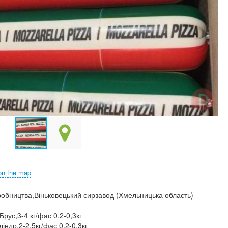
on the map
обництва,Віньковецький сирзавод (Хмельницька область)
рус,3-4 кг/фас 0,2-0,3кг
ндр,2-2,5кг/фас 0,2-0,3кг