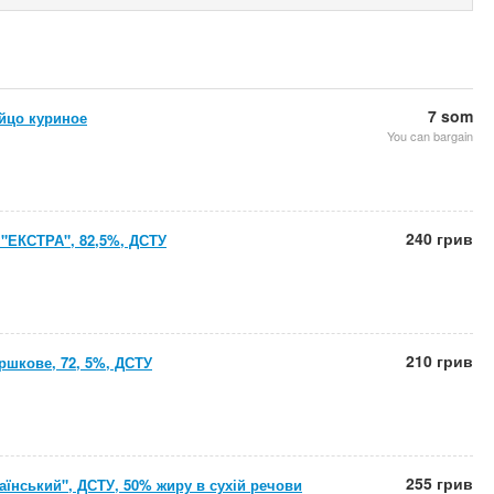
7 som
яйцо куриное
You can bargain
240 грив
"ЕКСТРА", 82,5%, ДСТУ
210 грив
ршкове, 72, 5%, ДСТУ
255 грив
аїнський", ДСТУ, 50% жиру в сухій речови