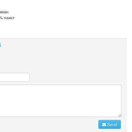
такан
% пакет
Д
Send