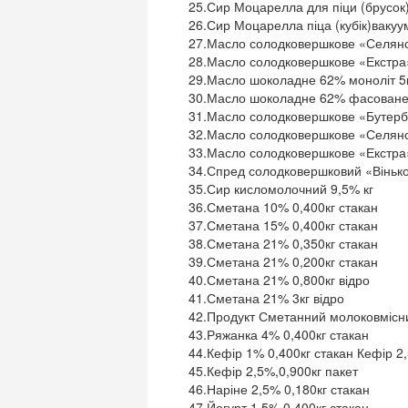
25.Сир Моцарелла для піци (брусок
26.Сир Моцарелла піца (кубік)вакуу
27.Масло солодковершкове «Селянс
28.Масло солодковершкове «Екстра»
29.Масло шоколадне 62% моноліт 5
30.Масло шоколадне 62% фасоване 
31.Масло солодковершкове «Бутерб
32.Масло солодковершкове «Селянс
33.Масло солодковершкове «Екстра»
34.Спред солодковершковий «Вінько
35.Сир кисломолочний 9,5% кг
36.Сметана 10% 0,400кг стакан
37.Сметана 15% 0,400кг стакан
38.Сметана 21% 0,350кг стакан
39.Сметана 21% 0,200кг стакан
40.Сметана 21% 0,800кг відро
41.Сметана 21% 3кг відро
42.Продукт Сметанний молоковмісний
43.Ряжанка 4% 0,400кг стакан
44.Кефір 1% 0,400кг стакан Кефір 2,
45.Кефір 2,5%,0,900кг пакет
46.Наріне 2,5% 0,180кг стакан
47.Йогурт 1,5% 0,400кг стакан