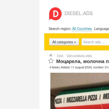
DIESEL.ADS
Search region:
All Countries
Languag
All categories
/
Food
/
Dairy products, eggs
Моцарела, молочна п
Киев
| Added: 11 august 2024, number: 3