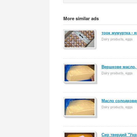
More similar ads
тоок жумуртка - 
Dairy products, eggs
Вершкове масло, 
Dairy products, eggs
Масло солодкове
Dairy products, eggs
Сир твердий "Укр