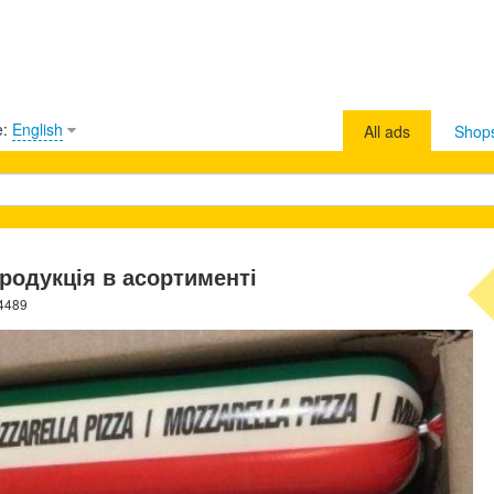
e:
English
All ads
Shop
родукція в асортименті
14489