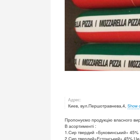
Адрес:
Киев, вул.Першотравнева,4,
Show 
Пропонуємо продукцію власного вир
В асортименті :
1.Сир твердий «Буковинський» 45% Б
2.Сир твердий»Естонський» 45% Цилі