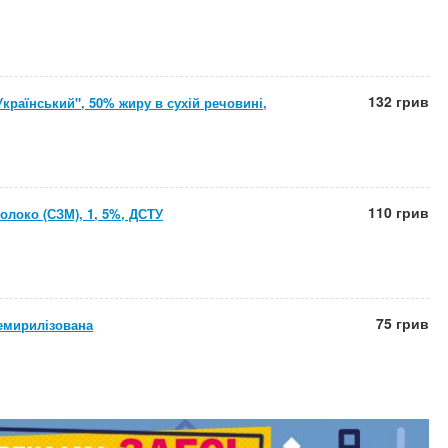
132 грив
країнський", 50% жиру в сухій речовині,
110 грив
олоко (СЗМ), 1, 5%, ДСТУ
75 грив
емирилізована