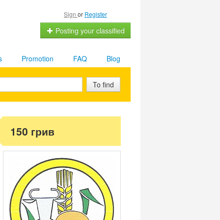
Sign
or
Register
Posting your classified
s
Promotion
FAQ
Blog
To find
150 грив