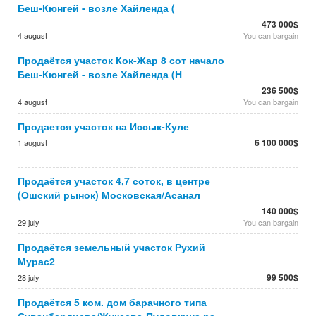
Беш-Кюнгей - возле Хайленда (
473 000$
4 august
You can bargain
Продаётся участок Кок-Жар 8 сот начало
Беш-Кюнгей - возле Хайленда (H
236 500$
4 august
You can bargain
Продается участок на Иссык-Куле
6 100 000$
1 august
Продаётся участок 4,7 соток, в центре
(Ошский рынок) Московская/Асанал
140 000$
29 july
You can bargain
Продаётся земельный участок Рухий
Мурас2
99 500$
28 july
Продаётся 5 ком. дом барачного типа