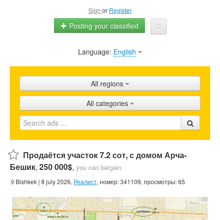
Sign
or
Register
Posting your classified
Language:
English
Home
All ads
All regions
Shops
All categories
Promotion
FAQ
Blog
Продаётся участок 7.2 сот, с домом Арча-
Бешик
,
250 000$
,
you can bargain
Bishkek
| 8 july 2026,
Реалист
, номер: 341109, просмотры: 65