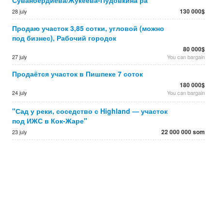
Суванбердиева/Жукеева-Пудовкина ра
130 000$
28 july
Продаю участок 3,85 сотки, угловой (можно
под бизнес), Рабочий городок
80 000$
27 july
You can bargain
Продаётся участок в Пишпеке 7 соток
180 000$
24 july
You can bargain
"Сад у реки, соседство с Highland — участок
под ИЖС в Кок-Жаре"
22 000 000 som
23 july