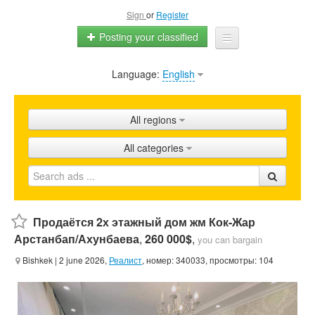
Sign
or
Register
Posting your classified
Language:
English
Home
All ads
All regions
Shops
All categories
Promotion
FAQ
Blog
Продаётся 2х этажный дом жм Кок-Жар
Арстанбап/Ахунбаева
,
260 000$
,
you can bargain
Bishkek
| 2 june 2026,
Реалист
, номер: 340033, просмотры: 104