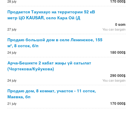
170 000$
28 july
Продается Таунхаус на территории 52 кВ
метр ЦО KAUSAR, село Кара Ой (Д
0 som
27 july
You can bargain
Продаю большой дом в селе Ленинское, 155
м², 8 соток, б/п
180 000$
24 july
Арча-Бешикте 2 кабат жаңы үй сатылат
(Чортекова/Куйукова)
290 000$
24 july
You can bargain
Продаю дом, 8 комнат, участок - 11 соток,
Маевка, бп
170 000$
21 july