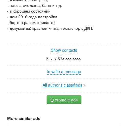
- навес, очоккана, баня и т.д.
- в хорошем состоянии
- дом 2016 года постройки
- бартер рассматривается
- документы: красная книга, техпаспорт, ДКП.
Show contacts
07x xxx xxxx
Phone.
to write a message
All author's classifieds
promote ads
More similar ads