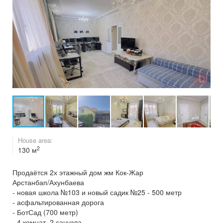
House area:
2
130 м
Продаётся 2х этажный дом жм Кок-Жар
Арстанбап/Ахунбаева
- новая школа №103 и новый садик №25 - 500 метр
- асфальтированная дорога
- БотСад (700 метр)
- 4 комнат, 2 санузла,