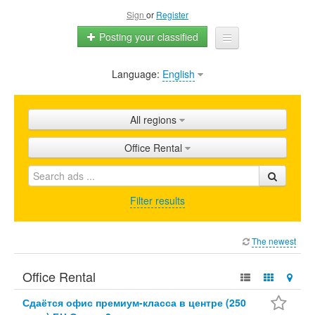
Sign
or
Register
Posting your classified
Language:
English
Home
All ads
All regions
Shops
Office Rental
Promotion
FAQ
Filter results
Blog
The newest
Office Rental
Сдаётся офис премиум-класса в центре (250