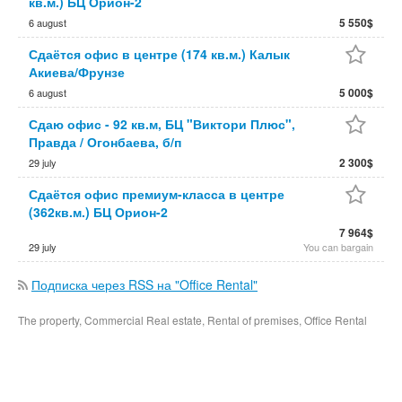
кв.м.) БЦ Орион-2
5 550$
6 august
Сдаётся офис в центре (174 кв.м.) Калык
Акиева/Фрунзе
5 000$
6 august
Сдаю офис - 92 кв.м, БЦ "Виктори Плюс",
Правда / Огонбаева, б/п
2 300$
29 july
Сдаётся офис премиум-класса в центре
(362кв.м.) БЦ Орион-2
7 964$
29 july
You can bargain
Подписка через RSS на "Office Rental"
The property, Commercial Real estate, Rental of premises, Office Rental