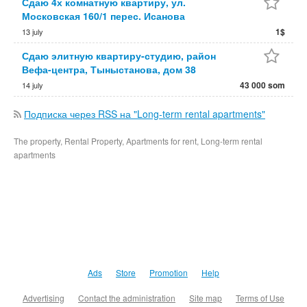
Сдаю 4х комнатную квартиру, ул.
Московская 160/1 перес. Исанова
1$
13 july
Сдаю элитную квартиру-студию, район
Вефа-центра, Тыныстанова, дом 38
43 000 som
14 july
Подписка через RSS на "Long-term rental apartments"
The property, Rental Property, Apartments for rent, Long-term rental
apartments
Ads
Store
Promotion
Help
Advertising
Contact the administration
Site map
Terms of Use