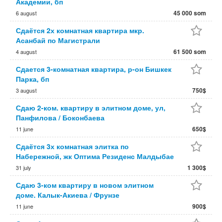
Академии, бп
45 000 som
6 august
Сдаётся 2х комнатная квартира мкр.
Асанбай по Магистрали
61 500 som
4 august
Сдается 3-комнатная квартира, р-он Бишкек
Парка, бп
750$
3 august
Сдаю 2-ком. квартиру в элитном доме, ул,
Панфилова / Боконбаева
650$
11 june
Сдаётся 3х комнатная элитка по
Набережной, жк Оптима Резиденс Малдыбае
1 300$
31 july
Сдаю 3-ком квартиру в новом элитном
доме. Калык-Акиева / Фрунзе
900$
11 june