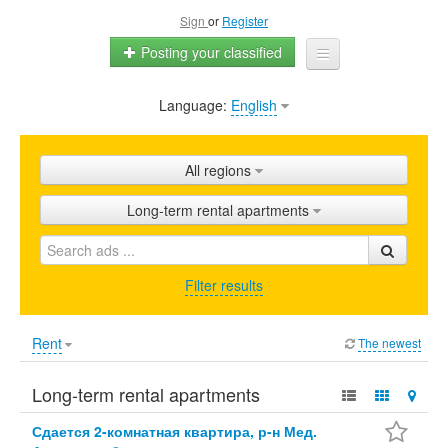
Sign
or
Register
Posting your classified
Language:
English
Home
All ads
All regions
Shops
Long-term rental apartments
Promotion
FAQ
Filter results
Blog
Rent
The newest
Long-term rental apartments
Сдается 2-комнатная квартира, р-н Мед.